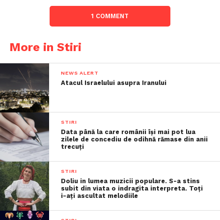
1 COMMENT
More in Stiri
NEWS ALERT
Atacul Israelului asupra Iranului
STIRI
Data până la care românii îşi mai pot lua
zilele de concediu de odihnă rămase din anii
trecuţi
STIRI
Doliu in lumea muzicii populare. S-a stins
subit din viata o indragita interpreta. Toți
i-ați ascultat melodiile