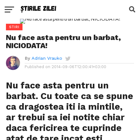
STIRI
Nu face asta pentru un barbat,
NICIODATA!
By
Adrian Vrauko
Published on
2014-09-06T12:00:41+03:00
Nu face asta pentru un
barbat. Cu toate ca se spune
ca dragostea iti ia mintile,
ar trebui sa iei notite chiar
daca fericirea te cuprinde
atat de tare incat esti