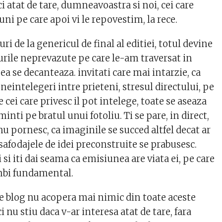
i atat de tare, dumneavoastra si noi, cei care
i pe care apoi vi le repovestim, la rece.
ri de la genericul de final al editiei, totul devine
urile neprevazute pe care le-am traversat in
 se decanteaza. invitati care mai intarzie, ca
intelegeri intre prieteni, stresul directului, pe
 cei care privesc il pot intelege, toate se aseaza
minti pe bratul unui fotoliu. Ti se pare, in direct,
u pornesc, ca imaginile se succed altfel decat ar
 esafodajele de idei preconstruite se prabusesc.
i si iti dai seama ca emisiunea are viata ei, pe care
mbi fundamental.
e blog nu acopera mai nimic din toate aceste
i nu stiu daca v-ar interesa atat de tare, fara