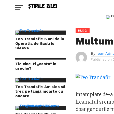
BLOG
Multumi
Teo Trandafir: 6 ani de la
Operatia de Gastric
Sleeve
By
Ioan Adri
Published on
Tie cine-ti „canta” in
ureche?
Teo Trandafir: Am ales să
trec pe lângă moarte cu
intamplate de-a l
onoare
freamatul si emoti
doar gandurile me