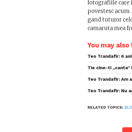
fotografiile care
povestesc acum. 
gand tuturor celo
camaruta mea fr
You may also l
Teo Trandafir: 6 an
Tie cine-ti „canta”
Teo Trandafir: Am 
Teo Trandafir: Nu 
RELATED TOPICS:
BL