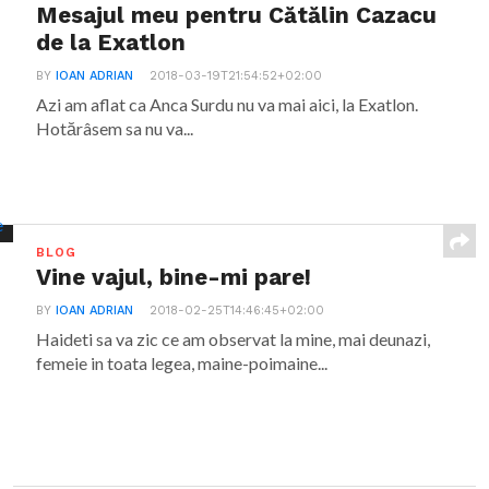
Mesajul meu pentru Cătălin Cazacu
de la Exatlon
BY
IOAN ADRIAN
2018-03-19T21:54:52+02:00
Azi am aflat ca Anca Surdu nu va mai aici, la Exatlon.
Hotărâsem sa nu va...
BLOG
Vine vajul, bine-mi pare!
BY
IOAN ADRIAN
2018-02-25T14:46:45+02:00
Haideti sa va zic ce am observat la mine, mai deunazi,
femeie in toata legea, maine-poimaine...