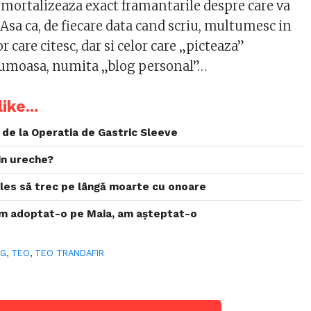
 imortalizeaza exact framantarile despre care va
Asa ca, de fiecare data cand scriu, multumesc in
r care citesc, dar si celor care „picteaza”
umoasa, numita „blog personal”…
ike...
i de la Operatia de Gastric Sleeve
 in ureche?
ales să trec pe lângă moarte cu onoare
am adoptat-o pe Maia, am așteptat-o
OG
,
TEO
,
TEO TRANDAFIR