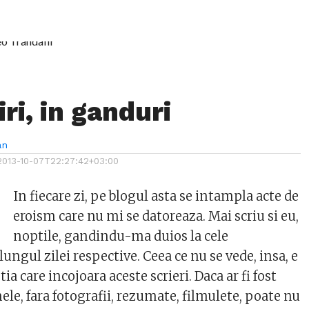
ri, in ganduri
an
2013-10-07T22:27:42+03:00
In fiecare zi, pe blogul asta se intampla acte de
eroism care nu mi se datoreaza. Mai scriu si eu,
noptile, gandindu-ma duios la cele
ungul zilei respective. Ceea ce nu se vede, insa, e
a care incojoara aceste scrieri. Daca ar fi fost
le, fara fotografii, rezumate, filmulete, poate nu