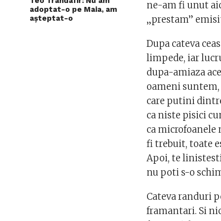
Teo Trandafir: Nu am
ne-am fi unut aic
adoptat-o pe Maia, am
așteptat-o
„prestam” emisiun
Dupa cateva ceasu
limpede, iar lucr
dupa-amiaza aceea
oameni suntem, ne
care putini dintre
ca niste pisici cu
ca microfoanele n
fi trebuit, toate
Apoi, te linistest
nu poti s-o schi
Cateva randuri p
framantari. Si nic