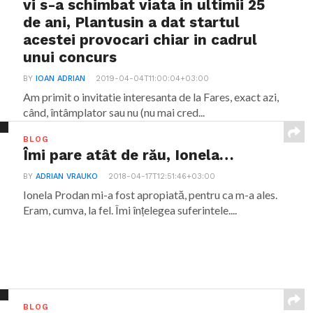
vi s-a schimbat viata in ultimii 25
de ani, Plantusin a dat startul
acestei provocari chiar in cadrul
unui concurs
BY
IOAN ADRIAN
2019-04-04T11:00:04+03:00
Am primit o invitatie interesanta de la Fares, exact azi,
când, întâmplator sau nu (nu mai cred...
BLOG
Îmi pare atât de rău, Ionela…
BY
ADRIAN VRAUKO
2018-04-17T12:51:46+03:00
Ionela Prodan mi-a fost apropiată, pentru ca m-a ales.
Eram, cumva, la fel. Îmi înțelegea suferintele....
BLOG