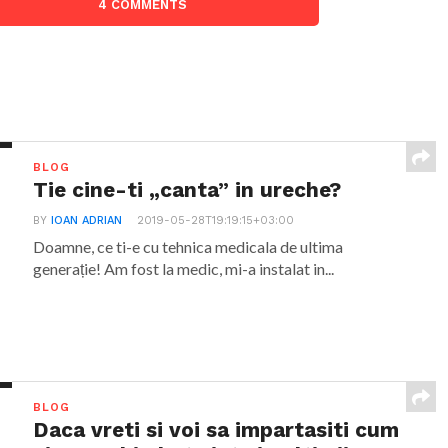
4 COMMENTS
BLOG
Tie cine-ti „canta” in ureche?
BY
IOAN ADRIAN
2019-05-28T19:19:15+03:00
Doamne, ce ti-e cu tehnica medicala de ultima
generație! Am fost la medic, mi-a instalat in...
BLOG
Daca vreti si voi sa impartasiti cum