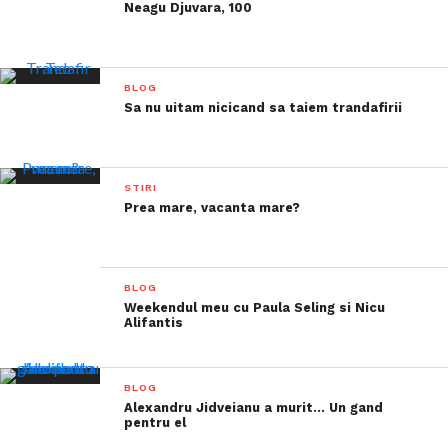
Neagu Djuvara, 100
BLOG
Sa nu uitam nicicand sa taiem trandafirii
STIRI
Prea mare, vacanta mare?
BLOG
Weekendul meu cu Paula Seling si Nicu
Alifantis
BLOG
Alexandru Jidveianu a murit… Un gand
pentru el