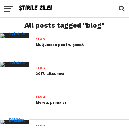
All posts tagged "blog"
BLOG
Mulțumesc pentru șansă
BLOG
2017, altcumva
BLOG
Mereu, prima zi
BLOG