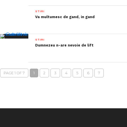
STIRI
Va multumesc de gand, in gand
STIRI
Dumnezeu n-are nevoie de lift
PAGE 1 OF 7
1
2
3
4
5
6
7