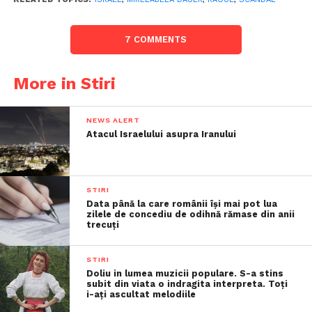
7 COMMENTS
More in Stiri
NEWS ALERT
Atacul Israelului asupra Iranului
STIRI
Data până la care românii îşi mai pot lua
zilele de concediu de odihnă rămase din anii
trecuţi
STIRI
Doliu in lumea muzicii populare. S-a stins
subit din viata o indragita interpreta. Toți
i-ați ascultat melodiile