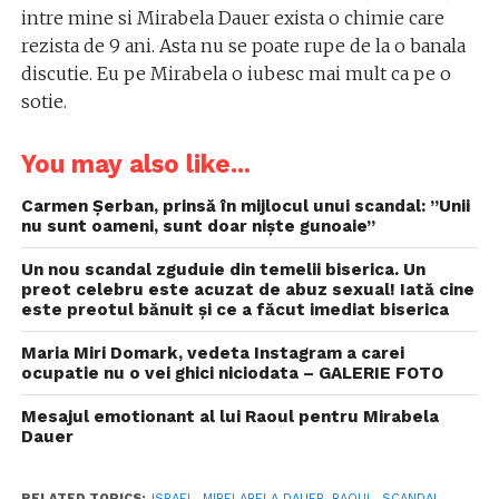
intre mine si Mirabela Dauer exista o chimie care
rezista de 9 ani. Asta nu se poate rupe de la o banala
discutie. Eu pe Mirabela o iubesc mai mult ca pe o
sotie.
You may also like...
Carmen Șerban, prinsă în mijlocul unui scandal: ”Unii
nu sunt oameni, sunt doar nişte gunoaie”
Un nou scandal zguduie din temelii biserica. Un
preot celebru este acuzat de abuz sexual! Iată cine
este preotul bănuit și ce a făcut imediat biserica
Maria Miri Domark, vedeta Instagram a carei
ocupatie nu o vei ghici niciodata – GALERIE FOTO
Mesajul emotionant al lui Raoul pentru Mirabela
Dauer
RELATED TOPICS:
ISRAEL
,
MIRELABELA DAUER
,
RAOUL
,
SCANDAL