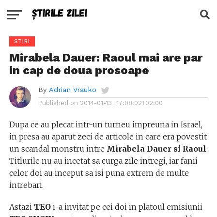
STIRI
Mirabela Dauer: Raoul mai are par
in cap de doua prosoape
By
Adrian Vrauko
Published on
2014-01-13T17:08:02+02:00
Dupa ce au plecat intr-un turneu impreuna in Israel,
in presa au aparut zeci de articole in care era povestit
un scandal monstru intre
Mirabela Dauer si Raoul
.
Titlurile nu au incetat sa curga zile intregi, iar fanii
celor doi au inceput sa isi puna extrem de multe
intrebari.
Astazi
TEO
i-a invitat pe cei doi in platoul emisiunii