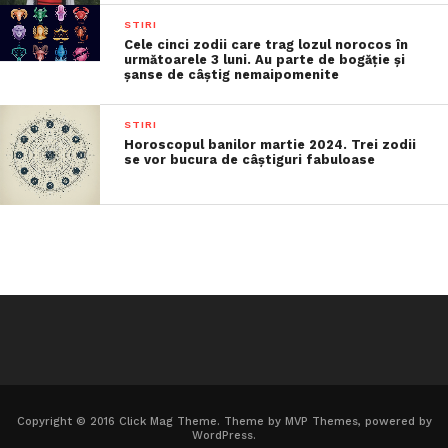
STIRI
Cele cinci zodii care trag lozul norocos în
următoarele 3 luni. Au parte de bogăție și
șanse de câștig nemaipomenite
STIRI
Horoscopul banilor martie 2024. Trei zodii
se vor bucura de câștiguri fabuloase
Copyright © 2016 Click Mag Theme. Theme by MVP Themes, powered by
WordPress.