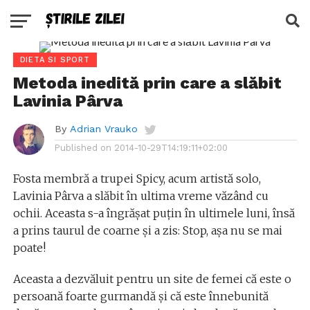
DIETA SI SPORT
Metoda inedită prin care a slăbit
Lavinia Pârva
By
Adrian Vrauko
Published on
2014-10-29T14:19:11+02:00
Fosta membră a trupei Spicy, acum artistă solo,
Lavinia Pârva a slăbit în ultima vreme văzând cu
ochii. Aceasta s-a îngrășat puțin în ultimele luni, însă
a prins taurul de coarne și a zis: Stop, așa nu se mai
poate!
Aceasta a dezvăluit pentru un site de femei că este o
persoană foarte gurmandă și că este înnebunită