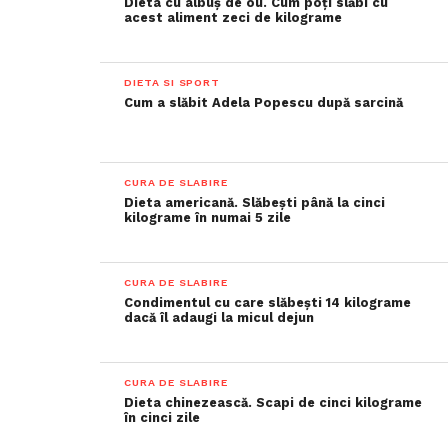
Dieta cu albuș de ou. Cum poți slăbi cu
acest aliment zeci de kilograme
DIETA SI SPORT
Cum a slăbit Adela Popescu după sarcină
CURA DE SLABIRE
Dieta americană. Slăbești până la cinci
kilograme în numai 5 zile
CURA DE SLABIRE
Condimentul cu care slăbești 14 kilograme
dacă îl adaugi la micul dejun
CURA DE SLABIRE
Dieta chinezească. Scapi de cinci kilograme
în cinci zile