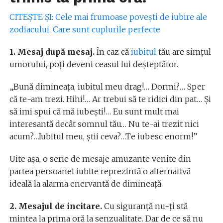
CITEŞTE ŞI: Cele mai frumoase povești de iubire ale
zodiacului. Care sunt cuplurile perfecte
1. Mesaj după mesaj.
În caz că
iubitul
tău are simţul
umorului, poţi deveni ceasul lui deşteptător.
„Bună dimineața, iubitul meu drag!… Dormi?… Sper
că te-am trezi. Hihi!… Ar trebui să te ridici din pat… Și
să imi spui că mă iubeşti!… Eu sunt mult mai
interesantă decât somnul tău… Nu te-ai trezit nici
acum?…Iubitul meu, ştii ceva?…Te iubesc enorm!”
Uite aşa, o serie de mesaje amuzante venite din
partea persoanei iubite reprezintă o alternativă
ideală la alarma enervantă de dimineaţă.
2. Mesajul de incitare.
Cu siguranţă nu-ţi stă
mintea la prima oră la senzualitate. Dar de ce să nu