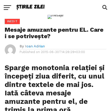
INEDIT
Mesaje amuzante pentru EL. Care
i se potriveşte?
By
Ioan Adrian
Published on
2015-06-30T14:28:29+03:00
Sparge monotonia relaţiei şi
începeţi ziua diferit, cu unul
dintre textele de mai jos.
Iată câteva mesaje
amuzante pentru el, de
trimis la prima oră.