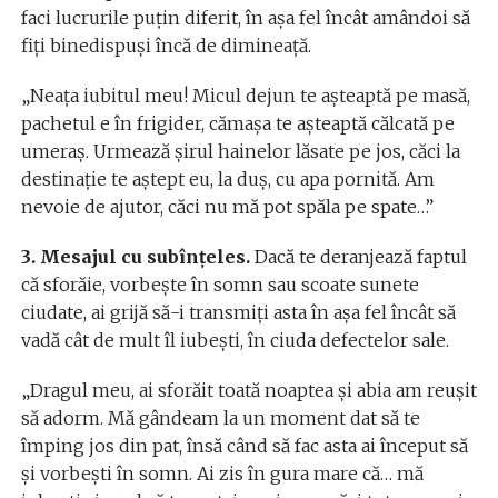
faci lucrurile puţin diferit, în aşa fel încât amândoi să
fiţi binedispuşi încă de dimineaţă.
„Neaţa iubitul meu! Micul dejun te aşteaptă pe masă,
pachetul e în frigider, cămașa te aşteaptă călcată pe
umeraş. Urmează şirul hainelor lăsate pe jos, căci la
destinaţie te aştept eu, la duş, cu apa pornită. Am
nevoie de ajutor, căci nu mă pot spăla pe spate…”
3. Mesajul cu subînţeles.
Dacă te deranjează faptul
că sforăie, vorbeşte în somn sau scoate sunete
ciudate, ai grijă să-i transmiţi asta în aşa fel încât să
vadă cât de mult îl iubeşti, în ciuda defectelor sale.
„Dragul meu, ai sforăit toată noaptea și abia am reuşit
să adorm. Mă gândeam la un moment dat să te
împing jos din pat, însă când să fac asta ai început să
şi vorbeşti în somn. Ai zis în gura mare că… mă