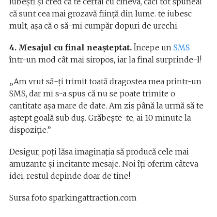
iubeşti şi cred că te certai cu cineva, căci tot spuneai
că sunt cea mai grozavă fiinţă din lume. te iubesc
mult, aşa că o să-mi cumpăr dopuri de urechi.
4. Mesajul cu final neaşteptat.
Începe un
SMS
într-un mod cât mai siropos, iar la final surprinde-l!
„Am vrut să-ți trimit toată dragostea mea printr-un
SMS, dar mi s-a spus că nu se poate trimite o
cantitate așa mare de date. Am zis până la urmă să te
aştept goală sub duş. Grăbeşte-te, ai 10 minute la
dispoziţie.”
Desigur, poţi lăsa imaginaţia să producă cele mai
amuzante şi incitante mesaje. Noi îţi oferim câteva
idei, restul depinde doar de tine!
Sursa foto sparkingattraction.com