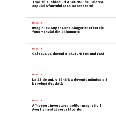
Traditii si obiceiuri ASCUNSE de Taierea
capului Sfantului Ioan Botezatorul
INEDIT
Imagini cu Super Luna Sângerie: Efectele
fenomenului din 21 ianuarie
INEDIT
Cafeaua va deveni o băutură tot mai rară
INEDIT
La 23 de ani, o tânără a devenit mămica a 5
bebeluși deodată
INEDIT
A început inversarea polilor magnetici?
Avertismentul cercetătorilor