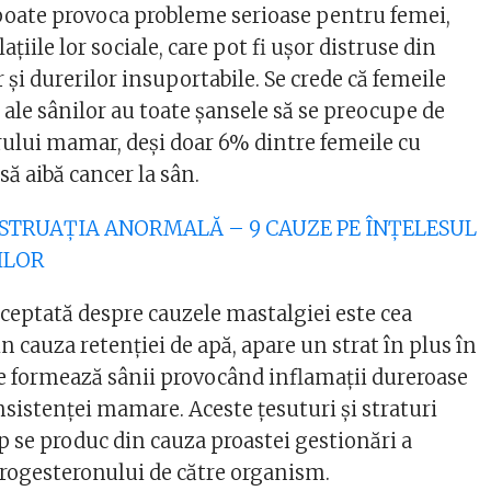
poate provoca probleme serioase pentru femei,
ațiile lor sociale, care pot fi ușor distruse din
r și durerilor insuportabile. Se crede că femeile
 ale sânilor au toate șansele să se preocupe de
rului mamar, deși doar 6% dintre femeile cu
ă aibă cancer la sân.
NSTRUAȚIA ANORMALĂ – 9 CAUZE PE ÎNȚELESUL
ILOR
cceptată despre cauzele mastalgiei este cea
din cauza retenției de apă, apare un strat în plus în
re formează sânii provocând inflamații dureroase
onsistenței mamare. Aceste țesuturi și straturi
p se produc din cauza proastei gestionări a
progesteronului de către organism.