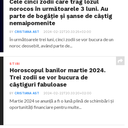
Cele cinci zodii care trag lozul
norocos în următoarele 3 luni. Au
parte de bogăție și șanse de câștig
nemaipomenite
BY
CRISTIANA AST
2024-02-22T20:33:25+02:00
În următoarele trei luni, cinci zodii se vor bucura de un
noroc deosebit, având parte de...
STIRI
Horoscopul banilor martie 2024.
Trei zodii se vor bucura de
câștiguri fabuloase
BY
CRISTIANA AST
2024-02-22T20:33:20+02:00
Martie 2024 se anunță a fi o lună plină de schimbări și
oportunități financiare pentru multe...