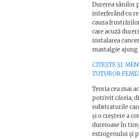
Durerea sânilor 
interferând cu rel
cauza frustrărilo
care acuză dureri
instalarea cance
mastalgie ajung s
CITEȘTE ȘI: ME
TUTUROR FEME
Teoria cea mai a
potrivit căreia, 
substraturile ca
și o creștere a c
dureroase în tim
estrogenului și 