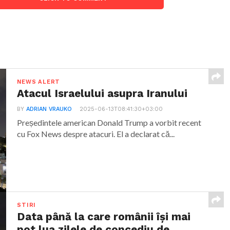
NEWS ALERT
Atacul Israelului asupra Iranului
BY
ADRIAN VRAUKO
2025-06-13T08:41:30+03:00
Președintele american Donald Trump a vorbit recent
cu Fox News despre atacuri. El a declarat că...
STIRI
Data până la care românii îşi mai
pot lua zilele de concediu de