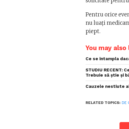
solicitate pentr
Pentru orice even
nu luați medicam
piept.
You may also l
Ce se intampla daca
STUDIU RECENT: Ce 
Trebuie să știe și b
Cauzele nestiute a
RELATED TOPICS:
DE 