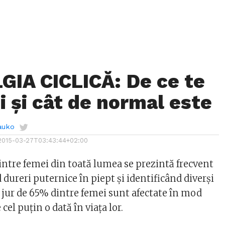
IA CICLICĂ: De ce te
i și cât de normal este
auko
2015-03-27T03:43:44+02:00
dintre femei din toată lumea se prezintă frecvent
dureri puternice în piept și identificând diverși
n jur de 65% dintre femei sunt afectate în mod
cel puțin o dată în viața lor.