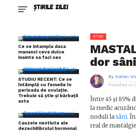
STIRI
MASTALG
Ce se intampla daca
mananci ceva dulce
inainte sa faci sex
dor sâni
By
Adrian Vr
STUDIU RECENT: Ce se
întâmplă cu femeile în
Published on
perioada de ovulație.
Trebuie să știe și bărbații
Între 45 și 85% 
asta
la medic acuzând 
noduli la
sâni
. Î
Cauzele nestiute ale
real de mastalgie 
dezechilibrului hormonal