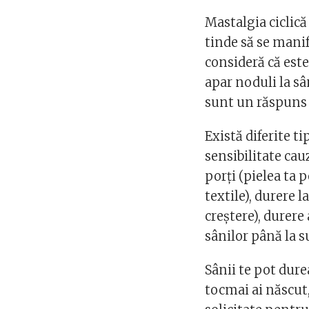
Mastalgia ciclic
tinde să se manif
consideră că est
apar noduli la sâ
sunt un răspuns
Există diferite t
sensibilitate cau
porți (pielea ta 
textile), durere 
creștere), durere
sânilor până la s
Sânii te pot dure
tocmai ai născut