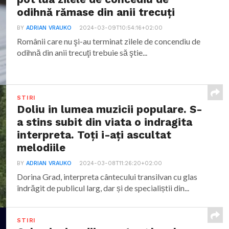
odihnă rămase din anii trecuţi
BY
ADRIAN VRAUKO
2024-03-09T10:54:16+02:00
Românii care nu şi-au terminat zilele de concendiu de
odihnă din anii trecuţi trebuie să ştie...
STIRI
Doliu in lumea muzicii populare. S-
a stins subit din viata o indragita
interpreta. Toți i-ați ascultat
melodiile
BY
ADRIAN VRAUKO
2024-03-08T11:26:20+02:00
Dorina Grad, interpreta cântecului transilvan cu glas
îndrăgit de publicul larg, dar și de specialiștii din...
STIRI