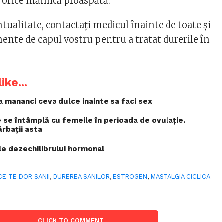
u orice mămică proaspătă.
tualitate, contactați medicul înainte de toate și
ente de capul vostru pentru a tratat durerile în
ike...
 mananci ceva dulce inainte sa faci sex
se întâmplă cu femeile în perioada de ovulație.
ărbații asta
le dezechilibrului hormonal
CE TE DOR SANII
,
DUREREA SANILOR
,
ESTROGEN
,
MASTALGIA CICLICA
CLICK TO COMMENT