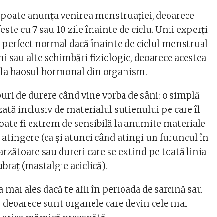
ă poate anunța venirea menstruației, deoarece
este cu 7 sau 10 zile înainte de ciclu. Unii experți
e perfect normal dacă înainte de ciclul menstrual
ni sau alte schimbări fiziologic, deoarece acestea
 la haosul hormonal din organism.
ipuri de durere când vine vorba de sâni: o simplă
zată inclusiv de materialul sutienului pe care îl
poate fi extrem de sensibilă la anumite materiale
la atingere (ca și atunci când atingi un furuncul în
 arzătoare sau dureri care se extind pe toată linia
ubraț (mastalgie aciclică).
a mai ales dacă te afli în perioada de sarcină sau
, deoarece sunt organele care devin cele mai