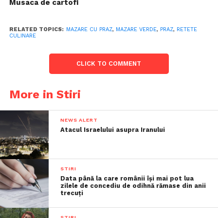
Musaca de cartofi
RELATED TOPICS:
MAZARE CU PRAZ
,
MAZARE VERDE
,
PRAZ
,
RETETE
CULINARE
CLICK TO COMMENT
More in Stiri
NEWS ALERT
Atacul Israelului asupra Iranului
STIRI
Data până la care românii îşi mai pot lua
zilele de concediu de odihnă rămase din anii
trecuţi
STIRI