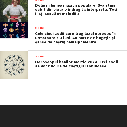
Doliu in lumea muzicii populare. S-a stins
subit din viata o indragita interpreta. Toți
i-ați ascultat melodiile
STIRI
Cele cinci zodii care trag lozul norocos în
următoarele 3 luni. Au parte de bogăție și
șanse de câștig nemaipomenite
STIRI
Horoscopul banilor martie 2024. Trei zodii
se vor bucura de câștiguri fabuloase