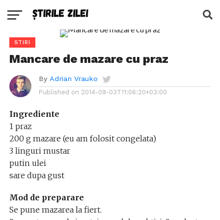
STIRI
Mancare de mazare cu praz
By
Adrian Vrauko
Published on
2014-09-03T11:06:20+03:00
Ingrediente
1 praz
200 g mazare (eu am folosit congelata)
3 linguri mustar
putin ulei
sare dupa gust
Mod de preparare
Se pune mazarea la fiert.