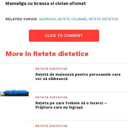
Mamaliga cu branza si ciolan afumat
RELATED TOPICS:
GAZPACHO
,
RETETE CULINARE
,
RETETE DIETETICE
CLICK TO COMMENT
More in Retete dietetice
RETETE DIETETICE
Rețetă de maioneză pentru persoanele care
vor să slăbească
RETETE DIETETICE
Rețeta pe care trebuie să o încerci –
Prăjitura care nu îngrașă
RETETE DIETETICE