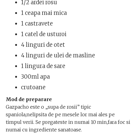
1/2 ardei rosu
1 ceapa mai mica
1 castravete
1 catel de usturoi
4 linguri de otet
4 linguri de ulei de masline
1 lingura de sare
300ml apa
crutoane
Mod de preparare
Gazpacho este o „supa de rosii” tipic
spaniola,nelipsita de pe mesele lor mai ales pe
timpul verii. Se pregateste in numai 10 min,fara foc si
numai cu ingrediente sanatoase.