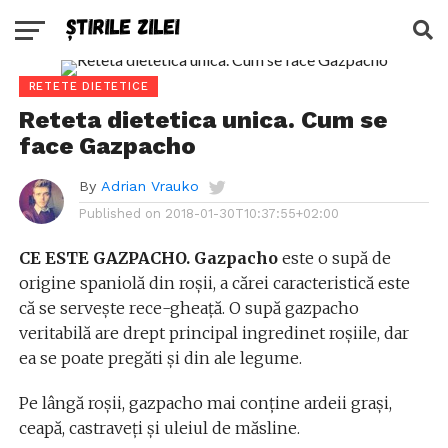
RETETE DIETETICE
Reteta dietetica unica. Cum se
face Gazpacho
By
Adrian Vrauko
Published on
2018-01-30T10:37:55+02:00
CE ESTE GAZPACHO. Gazpacho
este o supă de
origine spaniolă din roşii, a cărei caracteristică este
că se serveşte rece-gheaţă. O supă gazpacho
veritabilă are drept principal ingredinet roşiile, dar
ea se poate pregăti şi din ale legume.
Pe lângă roşii, gazpacho mai conţine ardeii graşi,
ceapă, castraveţi şi uleiul de măsline.