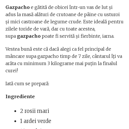
Gazpacho
e gătită de obicei într-un vas de lut şi
adus la masă alături de crutoane de pâine cu usturoi
şi mici castroane de legume crude. Este ideală pentru
zilele toride de vară, dar cu toate acestea,
supa
gazpacho
poate fi servită şi fierbinte, iarna.
Vestea bună este că dacă alegi ca fel principal de
mâncare supa gazpacho timp de 7 zile, cântarul îți va
arăta cu minimum 3 kilograme mai puțin la finalul
curei!
Iată cum se prepară:
Ingrediente
2 rosii mari
1 ardei verde