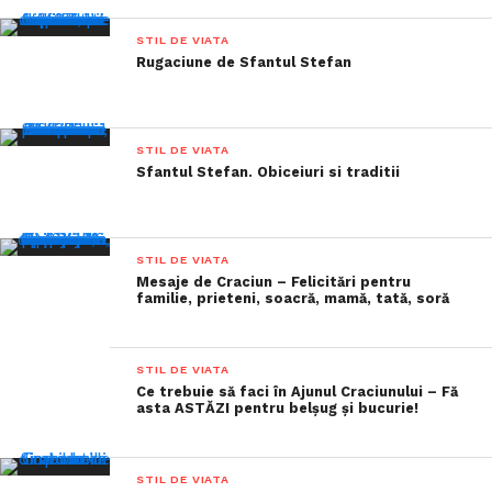
STIL DE VIATA
Rugaciune de Sfantul Stefan
STIL DE VIATA
Sfantul Stefan. Obiceiuri si traditii
STIL DE VIATA
Mesaje de Craciun – Felicitări pentru
familie, prieteni, soacră, mamă, tată, soră
STIL DE VIATA
Ce trebuie să faci în Ajunul Craciunului – Fă
asta ASTĂZI pentru belșug și bucurie!
STIL DE VIATA