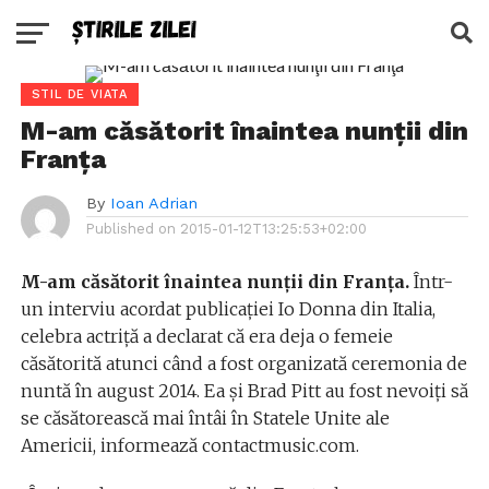
STIL DE VIATA
M-am căsătorit înaintea nunţii din
Franţa
By
Ioan Adrian
Published on
2015-01-12T13:25:53+02:00
M-am căsătorit înaintea nunţii din Franţa.
Într-
un interviu acordat publicaţiei Io Donna din Italia,
celebra actriţă a declarat că era deja o femeie
căsătorită atunci când a fost organizată ceremonia de
nuntă în august 2014. Ea şi Brad Pitt au fost nevoiţi să
se căsătorească mai întâi în Statele Unite ale
Americii, informează contactmusic.com.