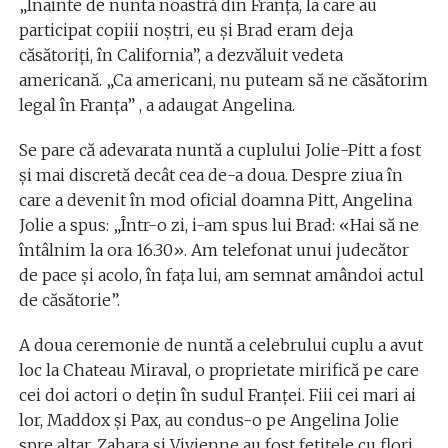
„Înainte de nunta noastră din Franţa, la care au
participat copiii noştri, eu şi Brad eram deja
căsătoriţi, în California”, a dezvăluit vedeta
americană. „Ca americani, nu puteam să ne căsătorim
legal în Franţa” , a adaugat Angelina.
Se pare că adevarata nuntă a cuplului Jolie-Pitt a fost
şi mai discretă decât cea de-a doua. Despre ziua în
care a devenit în mod oficial doamna Pitt, Angelina
Jolie a spus: „Într-o zi, i-am spus lui Brad: «Hai să ne
întâlnim la ora 16.30». Am telefonat unui judecător
de pace şi acolo, în faţa lui, am semnat amândoi actul
de căsătorie”.
A doua ceremonie de nuntă a celebrului cuplu a avut
loc la Chateau Miraval, o proprietate mirifică pe care
cei doi actori o deţin în sudul Franţei. Fiii cei mari ai
lor, Maddox şi Pax, au condus-o pe Angelina Jolie
spre altar, Zahara şi Vivienne au fost fetiţele cu flori,