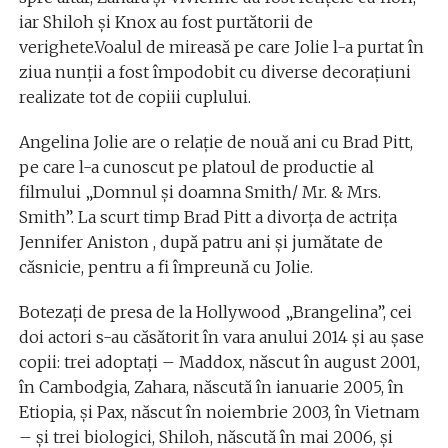
iar Shiloh şi Knox au fost purtătorii de
verighete.Voalul de mireasă pe care Jolie l-a purtat în
ziua nunţii a fost împodobit cu diverse decoraţiuni
realizate tot de copiii cuplului.
Angelina Jolie are o relaţie de nouă ani cu Brad Pitt,
pe care l-a cunoscut pe platoul de productie al
filmului „Domnul şi doamna Smith/ Mr. & Mrs.
Smith”. La scurt timp Brad Pitt a divorţa de actriţa
Jennifer Aniston , după patru ani şi jumătate de
căsnicie, pentru a fi împreună cu Jolie.
Botezaţi de presa de la Hollywood „Brangelina”, cei
doi actori s-au căsătorit în vara anului 2014 şi au şase
copii: trei adoptaţi – Maddox, născut în august 2001,
în Cambodgia, Zahara, născută în ianuarie 2005, în
Etiopia, şi Pax, născut în noiembrie 2003, în Vietnam
– şi trei biologici, Shiloh, născută în mai 2006, şi