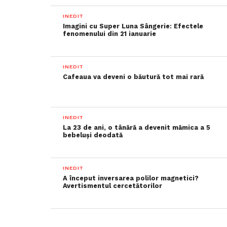
INEDIT
Imagini cu Super Luna Sângerie: Efectele
fenomenului din 21 ianuarie
INEDIT
Cafeaua va deveni o băutură tot mai rară
INEDIT
La 23 de ani, o tânără a devenit mămica a 5
bebeluși deodată
INEDIT
A început inversarea polilor magnetici?
Avertismentul cercetătorilor