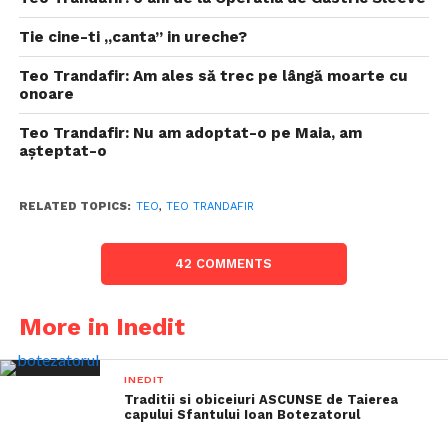
Tie cine-ti „canta” in ureche?
Teo Trandafir: Am ales să trec pe lângă moarte cu
onoare
Teo Trandafir: Nu am adoptat-o pe Maia, am
așteptat-o
RELATED TOPICS:
TEO
,
TEO TRANDAFIR
42 COMMENTS
More in Inedit
INEDIT
Traditii si obiceiuri ASCUNSE de Taierea
capului Sfantului Ioan Botezatorul