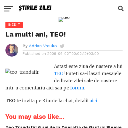
INEDIT
La multi ani, TEO!
By
Adrian Vrauko
Published on
2009-06-02T00:02:12+03:00
Astazi este ziua de nastere a lui
TEO
! Puteti sa-i lasati mesajele
dedicate zilei sale de nastere
intr-u comentariu aici sau pe
forum
.
TEO
te invita pe 3 iunie la chat, detalii
aici
.
You may also like...
Teo Trandafir: 6 ani de la Operatia de Gastric Sleeve