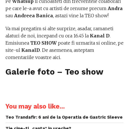
Pe
Whatsup
il cunoasteti din frecventele colaborari
pe care le-a avut cu artisti de renume precum
Andra
sau
Andreea Banica
, astazi vine la TEO show!
Va mai pregatim si alte surprize, asadar, ramaneti
alaturi de noi, incepand cu ora 16.45 la
Kanal D
.
Emisiunea
TEO SHOW
poate fi urmarita si online, pe
site-ul
KanalD
. De asemenea, asteptam
comentariile voastre aici.
Galerie foto – Teo show
You may also like...
Teo Trandafir: 6 ani de la Operatia de Gastric Sleeve
Tie cine-ti „canta” in ureche?