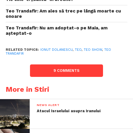
Teo Trandafir: Am ales să trec pe lângă moarte cu
onoare
Teo Trandafir: Nu am adoptat-o pe Maia, am
așteptat-o
RELATED TOPICS:
IONUT DOLANESCU
,
TEO
,
TEO SHOW
,
TEO
TRANDAFIR
9 COMMENTS
More in Stiri
NEWS ALERT
Atacul Israelului asupra Iranului