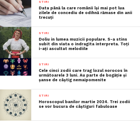
STIRI
Data până la care românii îşi mai pot lua
zilele de concediu de odihnă rămase din anii
trecuţi
STIRI
Doliu in lumea muzicii populare. S-a stins
subit din viata o indragita interpreta. Toți
i-ați ascultat melodiile
STIRI
Cele cinci zodii care trag lozul norocos în
următoarele 3 luni. Au parte de bogăție și
șanse de câștig nemaipomenite
STIRI
Horoscopul banilor martie 2024. Trei zodii
se vor bucura de câștiguri fabuloase