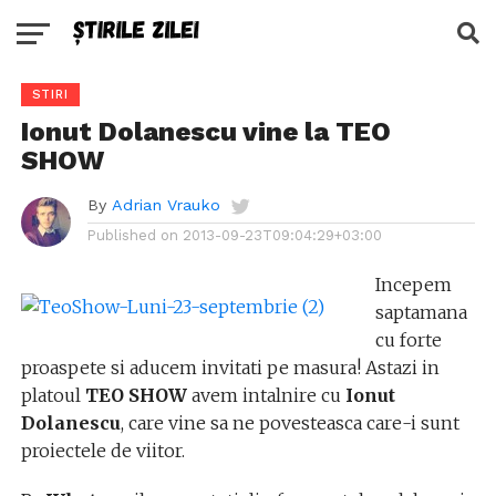
STIRI
Ionut Dolanescu vine la TEO
SHOW
By
Adrian Vrauko
Published on
2013-09-23T09:04:29+03:00
Incepem
saptamana
cu forte
proaspete si aducem invitati pe masura! Astazi in
platoul
TEO SHOW
avem intalnire cu
Ionut
Dolanescu
, care vine sa ne povesteasca care-i sunt
proiectele de viitor.