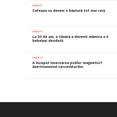
INEDIT
Cafeaua va deveni o băutură tot mai rară
INEDIT
La 23 de ani, o tânără a devenit mămica a 5
bebeluși deodată
INEDIT
A început inversarea polilor magnetici?
Avertismentul cercetătorilor