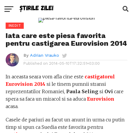
INEDIT
Iata care este piesa favorita
pentru castigarea Eurovision 2014
By
Adrian Vrauko
Published on
2014-05-10T17:32:51+03:00
In aceasta seara vom afla cine este
castigatorul
Eurovision 2014
si le tinem pumnii stransi
reprezentatilor Romaniei,
Paula Seling
si
Ovi
care
spera sa faca un miracol si sa aduca
Eurovision
acasa.
Casele de pariuri au facut un anunt in urma cu putin
timp si spun ca Suedia este favorita pentru