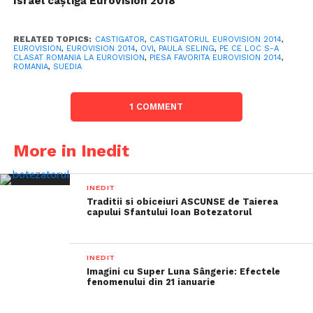
Israel câștigă Eurovision 2018
RELATED TOPICS:
CASTIGATOR
,
CASTIGATORUL EUROVISION 2014
,
EUROVISION
,
EUROVISION 2014
,
OVI
,
PAULA SELING
,
PE CE LOC S-A
CLASAT ROMANIA LA EUROVISION
,
PIESA FAVORITA EUROVISION 2014
,
ROMANIA
,
SUEDIA
1 COMMENT
More in Inedit
INEDIT
Traditii si obiceiuri ASCUNSE de Taierea
capului Sfantului Ioan Botezatorul
INEDIT
Imagini cu Super Luna Sângerie: Efectele
fenomenului din 21 ianuarie