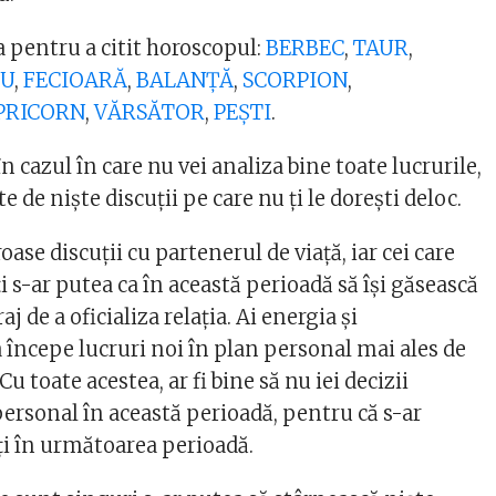
a pentru a citit horoscopul:
BERBEC
,
TAUR
,
EU
,
FECIOARĂ
,
BALANȚĂ
,
SCORPION
,
PRICORN
,
VĂRSĂTOR
,
PEȘTI
.
în cazul în care nu vei analiza bine toate lucrurile,
te de niște discuții pe care nu ți le dorești deloc.
ase discuții cu partenerul de viață, iar cei care
i s-ar putea ca în această perioadă să își găsească
aj de a oficializa relația. Ai energia și
 începe lucruri noi în plan personal mai ales de
 Cu toate acestea, ar fi bine să nu iei decizii
personal în această perioadă, pentru că s-ar
ți în următoarea perioadă.