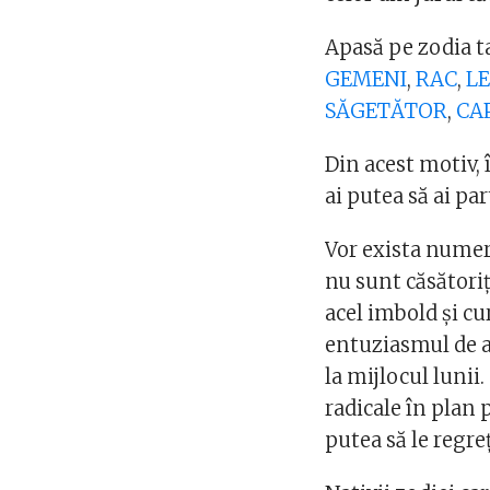
Apasă pe zodia t
GEMENI
,
RAC
,
L
SĂGETĂTOR
,
CA
Din acest motiv, 
ai putea să ai par
Vor exista numero
nu sunt căsătoriț
acel imbold și cur
entuziasmul de a
la mijlocul lunii.
radicale în plan 
putea să le regre