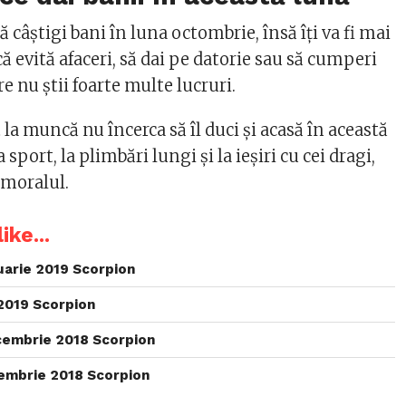
să câștigi bani în luna octombrie, însă îți va fi mai
a că evită afaceri, să dai pe datorie sau să cumperi
re nu știi foarte multe lucruri.
la muncă nu încerca să îl duci și acasă în această
a sport, la plimbări lungi și la ieșiri cu cei dragi,
a moralul.
ike...
uarie 2019 Scorpion
2019 Scorpion
cembrie 2018 Scorpion
embrie 2018 Scorpion