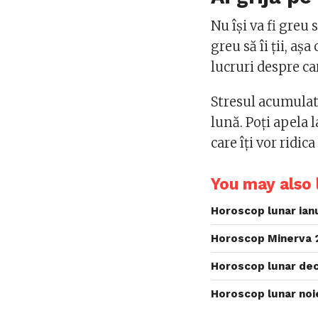
Nu își va fi greu 
greu să îi ții, aș
lucruri despre ca
Stresul acumulat 
lună. Poți apela l
care îți vor ridic
You may also l
Horoscop lunar ian
Horoscop Minerva 
Horoscop lunar de
Horoscop lunar noi