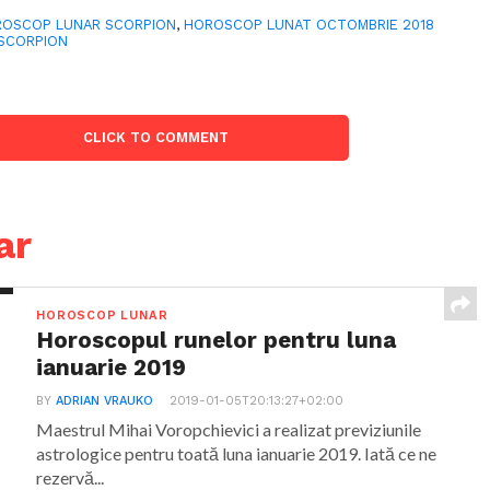
OSCOP LUNAR SCORPION
,
HOROSCOP LUNAT OCTOMBRIE 2018
SCORPION
CLICK TO COMMENT
ar
HOROSCOP LUNAR
Horoscopul runelor pentru luna
ianuarie 2019
BY
ADRIAN VRAUKO
2019-01-05T20:13:27+02:00
Maestrul Mihai Voropchievici a realizat previziunile
astrologice pentru toată luna ianuarie 2019. Iată ce ne
rezervă...