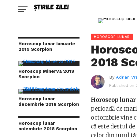
HOROSCOP LUNAR
Horoscop lunar ianuarie
Horosco
2019 Scorpion
2018 Sc
Horoscop Minerva 2019
Scorpion
By
Adrian Vr
Published on
Horoscop lunar
Horoscop lunar
decembrie 2018 Scorpion
perioadă de mari
octombrie vine cu
Horoscop lunar
că este destul de 
noiembrie 2018 Scorpion
celor din jurul tă