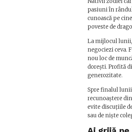
Nativii zodiei ca
pasiuni în rândul 
cunoască pe cine
poveste de drago
La mijlocul lunii,
negociezi ceva. F
nou loc de muncă,
dorești. Profită d
generozitate.
Spre finalul luni
recunoaștere din 
evite discuțiile d
sau de niște cole
Ai grijă pe