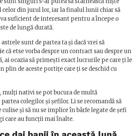
re sunt singuri s-ar putea să stârnească niște
celor din jurul lor, iar la finalul lunii chiar să
va suficient de interesant pentru a începe o
ste de lungă durată.
 astrele sunt de partea ta și dacă vrei să
ie că etse vorba despre un contract sau despre un
 ai ocazia să primești exact lucrurile pe care ți le
in plin de aceste portițe care ți se deschid cu
i, mulți nativi se pot bucura de multă
partea colegilor și șefilor. Li se recomandă să
e culise și să nu se implice în bârfe legate de șefi
gi care au funcții mai înalte.
 ce dai banii în această lună