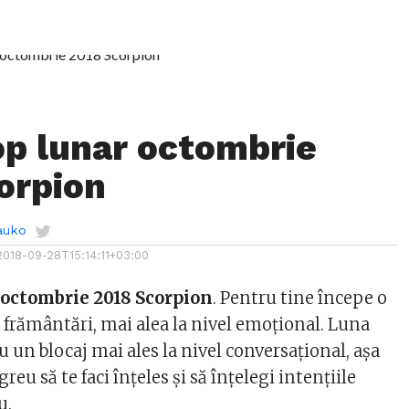
p lunar octombrie
orpion
auko
2018-09-28T15:14:11+03:00
 octombrie 2018 Scorpion
. Pentru tine începe o
 frământări, mai alea la nivel emoțional. Luna
 un blocaj mai ales la nivel conversațional, așa
greu să te faci înțeles și să înțelegi intențiile
u.