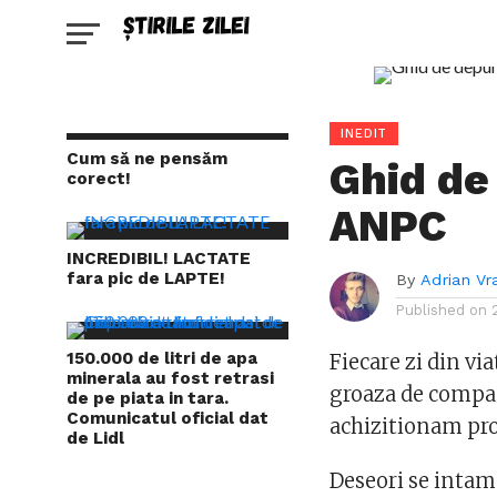
INEDIT
Cum să ne pensăm
Ghid de
corect!
ANPC
INCREDIBIL! LACTATE
fara pic de LAPTE!
By
Adrian Vr
Published on
150.000 de litri de apa
Fiecare zi din vi
minerala au fost retrasi
groaza de compani
de pe piata in tara.
Comunicatul oficial dat
achizitionam pro
de Lidl
Deseori se intampl