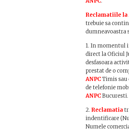
ANPC
.
Reclamatiile l
trebuie sa conti
dumneavoastra sa
1. In momentul i
direct la Oficiul
desfasoara activ
prestat de o comp
ANPC
Timis sau 
de telefonie mob
ANPC
Bucuresti.
2.
Reclamatia
tr
indentificare (Nu
Numele comercian