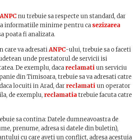
a ANPC
nu trebuie sa respecte un standard, dar
na informatiile minime pentru ca
sezizarea
 poata fi analizata.
n care va adresati
ANPC
-ului, trebuie sa o faceti
 Judetean unde prestatorul de servicii isi
itatea. De exemplu, daca
reclamati
un serviciu
anie din Timisoara, trebuie sa va adresati catre
daca locuiti in Arad, dar
reclamati
un operator
ila, de exemplu,
reclamatia
trebuie facuta catre
ebuie sa contina: Datele dumneavoastra de
me, prenume, adresa si datele din buletin),
tului cu care aveti un conflict, adresa acestuia