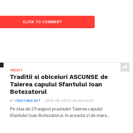
CLICK TO COMMENT
INEDIT
Traditii si obiceiuri ASCUNSE de
Taierea capului Sfantului Ioan
Botezatorul
BY
CRISTIANA AST
2019-08-29T01:34:36+03:00
Pe ziua de 29 august praznuim Taierea capului
Sfantului Ioan Botezatorul. In aceasta zi de mare...