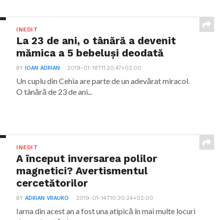
INEDIT
La 23 de ani, o tânără a devenit
mămica a 5 bebeluși deodată
BY
IOAN ADRIAN
2019-01-18T11:20:47+02:00
Un cuplu din Cehia are parte de un adevărat miracol.
O tânără de 23 de ani...
INEDIT
A început inversarea polilor
magnetici? Avertismentul
cercetătorilor
BY
ADRIAN VRAUKO
2019-01-14T10:30:24+02:00
Iarna din acest an a fost una atipică în mai multe locuri