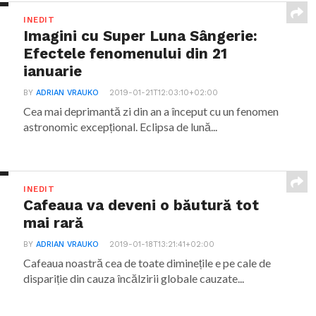
INEDIT
Imagini cu Super Luna Sângerie:
Efectele fenomenului din 21
ianuarie
BY
ADRIAN VRAUKO
2019-01-21T12:03:10+02:00
Cea mai deprimantă zi din an a început cu un fenomen
astronomic excepțional. Eclipsa de lună...
INEDIT
Cafeaua va deveni o băutură tot
mai rară
BY
ADRIAN VRAUKO
2019-01-18T13:21:41+02:00
Cafeaua noastră cea de toate diminețile e pe cale de
dispariție din cauza încălzirii globale cauzate...