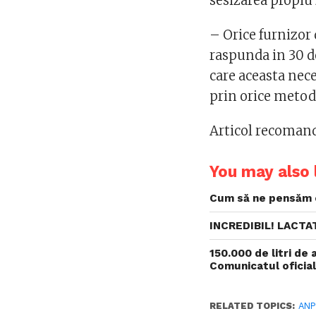
sesizarea propiu 
– Orice furnizor 
raspunda in 30 de
care aceasta nec
prin orice metod
Articol recoman
You may also l
Cum să ne pensăm 
INCREDIBIL! LACTAT
150.000 de litri de 
Comunicatul oficial
RELATED TOPICS:
AN