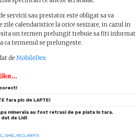
zisa specificati ce anexe ati atasat.
de servicii sau prestator este obligat sa va
 zile calendaristice la orice sesizare, in cazul in
esita un termen prelungit trebuie sa fiti informat
a ca termenul se prelungeste.
dat de
MobileDex
ike...
corect!
E fara pic de LAPTE!
apa minerala au fost retrasi de pe piata in tara.
 dat de Lidl
PC
,
GHID
,
RECLAMATII