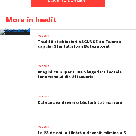
CLICK TO COMMENT
More in Inedit
INEDIT
Traditii si obiceiuri ASCUNSE de Taierea
capului Sfantului Ioan Botezatorul
INEDIT
Imagini cu Super Luna Sângerie: Efectele
fenomenului din 21 ianuarie
INEDIT
Cafeaua va deveni o băutură tot mai rară
INEDIT
La 23 de ani, o tânără a devenit mămica a 5