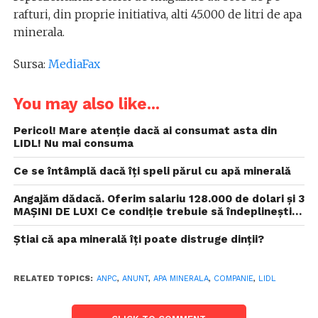
rafturi, din proprie initiativa, alti 45.000 de litri de apa
minerala.
Sursa:
MediaFax
You may also like...
Pericol! Mare atenție dacă ai consumat asta din
LIDL! Nu mai consuma
Ce se întâmplă dacă îți speli părul cu apă minerală
Angajăm dădacă. Oferim salariu 128.000 de dolari și 3
MAȘINI DE LUX! Ce condiție trebuie să îndeplinești…
Știai că apa minerală îți poate distruge dinții?
RELATED TOPICS:
ANPC
,
ANUNT
,
APA MINERALA
,
COMPANIE
,
LIDL