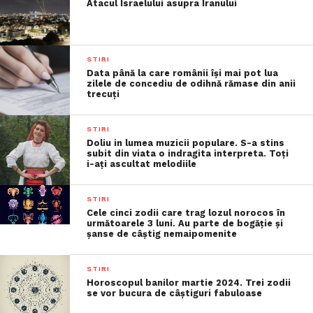
Atacul Israelului asupra Iranului
STIRI
Data până la care românii îşi mai pot lua
zilele de concediu de odihnă rămase din anii
trecuţi
STIRI
Doliu in lumea muzicii populare. S-a stins
subit din viata o indragita interpreta. Toți
i-ați ascultat melodiile
STIRI
Cele cinci zodii care trag lozul norocos în
următoarele 3 luni. Au parte de bogăție și
șanse de câștig nemaipomenite
STIRI
Horoscopul banilor martie 2024. Trei zodii
se vor bucura de câștiguri fabuloase