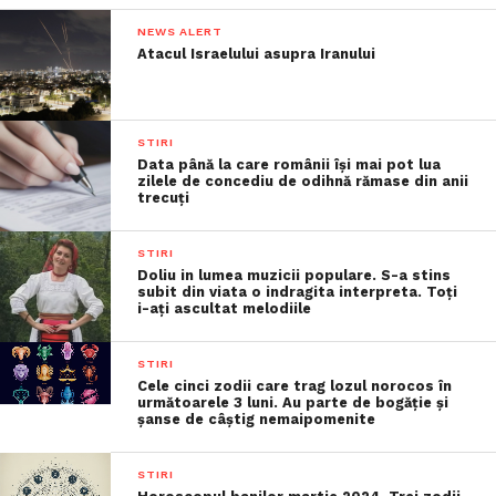
NEWS ALERT
Atacul Israelului asupra Iranului
STIRI
Data până la care românii îşi mai pot lua
zilele de concediu de odihnă rămase din anii
trecuţi
STIRI
Doliu in lumea muzicii populare. S-a stins
subit din viata o indragita interpreta. Toți
i-ați ascultat melodiile
STIRI
Cele cinci zodii care trag lozul norocos în
următoarele 3 luni. Au parte de bogăție și
șanse de câștig nemaipomenite
STIRI