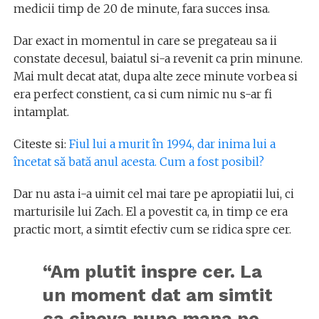
medicii timp de 20 de minute, fara succes insa.
Dar exact in momentul in care se pregateau sa ii
constate decesul, baiatul si-a revenit ca prin minune.
Mai mult decat atat, dupa alte zece minute vorbea si
era perfect constient, ca si cum nimic nu s-ar fi
intamplat.
Citeste si:
Fiul lui a murit în 1994, dar inima lui a
încetat să bată anul acesta. Cum a fost posibil?
Dar nu asta i-a uimit cel mai tare pe apropiatii lui, ci
marturisile lui Zach. El a povestit ca, in timp ce era
practic mort, a simtit efectiv cum se ridica spre cer.
“Am plutit inspre cer. La
un moment dat am simtit
ca cineva pune mana pe