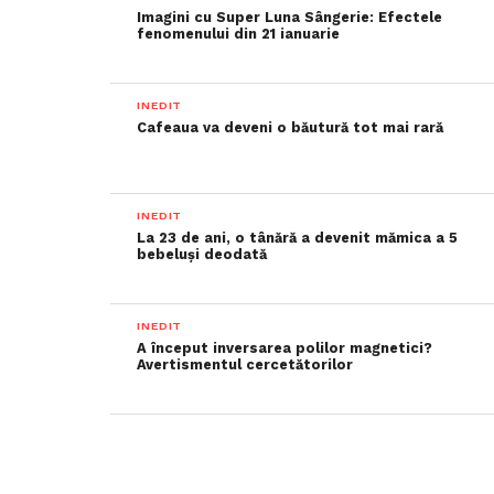
Imagini cu Super Luna Sângerie: Efectele
fenomenului din 21 ianuarie
INEDIT
Cafeaua va deveni o băutură tot mai rară
INEDIT
La 23 de ani, o tânără a devenit mămica a 5
bebeluși deodată
INEDIT
A început inversarea polilor magnetici?
Avertismentul cercetătorilor