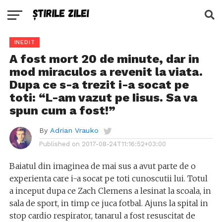
INEDIT
A fost mort 20 de minute, dar in
mod miraculos a revenit la viata.
Dupa ce s-a trezit i-a socat pe
toti: “L-am vazut pe Iisus. Sa va
spun cum a fost!”
By
Adrian Vrauko
Published on
2017-08-24T11:16:52+03:00
Baiatul din imaginea de mai sus a avut parte de o
experienta care i-a socat pe toti cunoscutii lui. Totul
a inceput dupa ce Zach Clemens a lesinat la scoala, in
sala de sport, in timp ce juca fotbal. Ajuns la spital in
stop cardio respirator, tanarul a fost resuscitat de