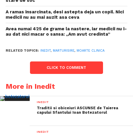
stare de soc
A ramas insarcinata, desi astepta deja un copil. Nici
medicii nu au mai auzit asa ceva
Avea numai 425 de grame la nastere, iar medicii nu i-
au dat nici macar o sansa: „Am avut credinta”
RELATED TOPICS:
INEDIT
,
MARTURISIRE
,
MOARTE CLINICA
CLICK TO COMMENT
More in Inedit
INEDIT
Traditii si obiceiuri ASCUNSE de Taierea
capului Sfantului Ioan Botezatorul
INEDIT