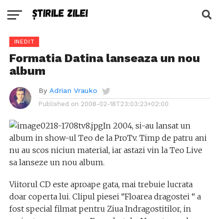
INEDIT
Formatia Datina lanseaza un nou
album
By
Adrian Vrauko
Published on
2008-02-18T23:03:23+02:00
In 2004, si-au lansat un
album in show-ul Teo de la ProTv. Timp de patru ani
nu au scos niciun material, iar astazi vin la Teo Live
sa lanseze un nou album.
Viitorul CD este aproape gata, mai trebuie lucrata
doar coperta lui. Clipul piesei “Floarea dragostei “
a
fost special filmat pentru Ziua Indragostitilor, in