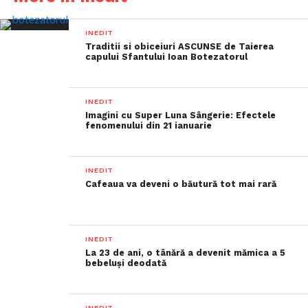
INEDIT
Traditii si obiceiuri ASCUNSE de Taierea
capului Sfantului Ioan Botezatorul
INEDIT
Imagini cu Super Luna Sângerie: Efectele
fenomenului din 21 ianuarie
INEDIT
Cafeaua va deveni o băutură tot mai rară
INEDIT
La 23 de ani, o tânără a devenit mămica a 5
bebeluși deodată
INEDIT