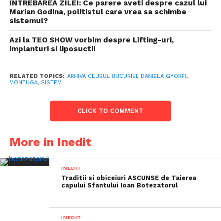
INTREBAREA ZILEI: Ce parere aveti despre cazul lui
Marian Godina, politistul care vrea sa schimbe
sistemul?
Azi la TEO SHOW vorbim despre Lifting-uri,
implanturi si liposuctii
RELATED TOPICS:
ARHIVA CLUBUL BUCURIEI
,
DANIELA GYORFI
,
MONTUGA
,
SISTEM
CLICK TO COMMENT
More in Inedit
INEDIT
Traditii si obiceiuri ASCUNSE de Taierea
capului Sfantului Ioan Botezatorul
INEDIT