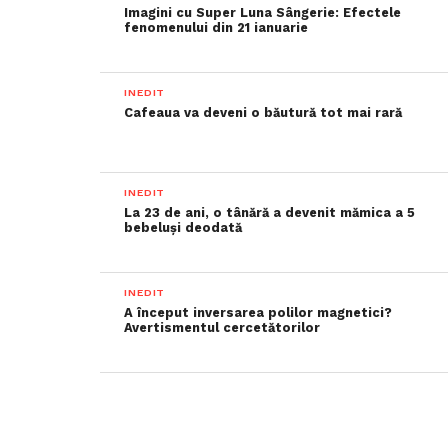
Imagini cu Super Luna Sângerie: Efectele
fenomenului din 21 ianuarie
INEDIT
Cafeaua va deveni o băutură tot mai rară
INEDIT
La 23 de ani, o tânără a devenit mămica a 5
bebeluși deodată
INEDIT
A început inversarea polilor magnetici?
Avertismentul cercetătorilor