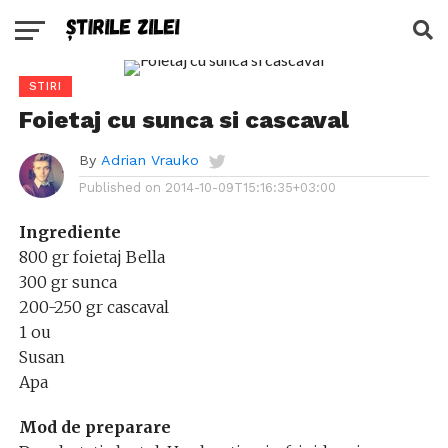
STIRI
Foietaj cu sunca si cascaval
By
Adrian Vrauko
Published on
2014-10-09T15:16:35+03:00
Ingrediente
800 gr foietaj Bella
300 gr sunca
200-250 gr cascaval
1 ou
Susan
Apa
Mod de preparare