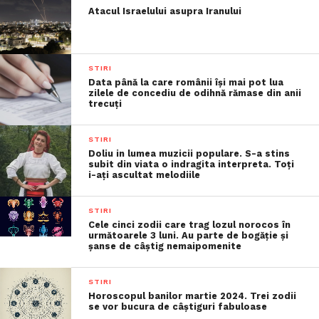
Atacul Israelului asupra Iranului
STIRI
Data până la care românii îşi mai pot lua
zilele de concediu de odihnă rămase din anii
trecuţi
STIRI
Doliu in lumea muzicii populare. S-a stins
subit din viata o indragita interpreta. Toți
i-ați ascultat melodiile
STIRI
Cele cinci zodii care trag lozul norocos în
următoarele 3 luni. Au parte de bogăție și
șanse de câștig nemaipomenite
STIRI
Horoscopul banilor martie 2024. Trei zodii
se vor bucura de câștiguri fabuloase