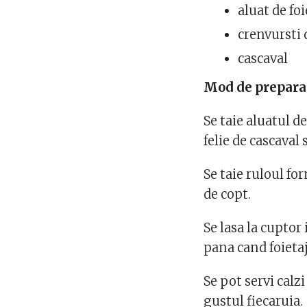
aluat de fo
crenvursti 
cascaval
Mod de prepara
Se taie aluatul d
felie de cascaval 
Se taie ruloul fo
de copt.
Se lasa la cuptor
pana cand foietaj
Se pot servi calzi
gustul fiecaruia.