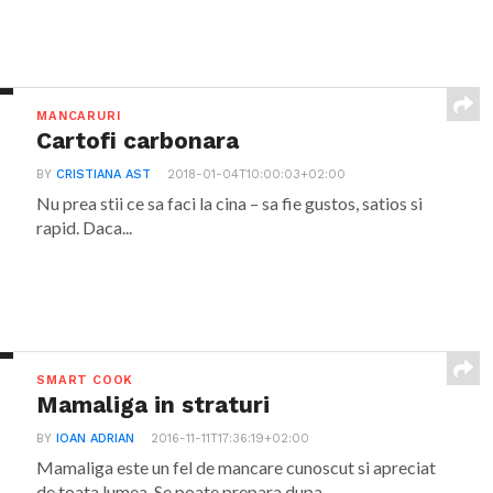
MANCARURI
Cartofi carbonara
BY
CRISTIANA AST
2018-01-04T10:00:03+02:00
Nu prea stii ce sa faci la cina – sa fie gustos, satios si
rapid. Daca...
SMART COOK
Mamaliga in straturi
BY
IOAN ADRIAN
2016-11-11T17:36:19+02:00
Mamaliga este un fel de mancare cunoscut si apreciat
de toata lumea. Se poate prepara dupa...