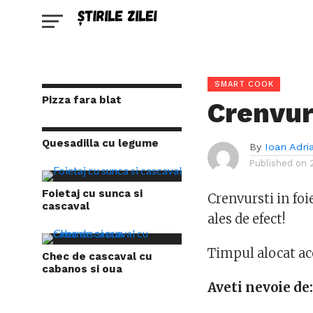
SMART COOK
Pizza fara blat
Crenvurs
Quesadilla cu legume
By
Ioan Adri
Published on
Foietaj cu sunca si
Crenvursti in foie
cascaval
ales de efect!
Timpul alocat ace
Chec de cascaval cu
cabanos si oua
Aveti nevoie de