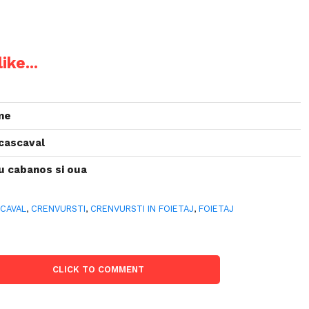
ike...
me
 cascaval
u cabanos si oua
CAVAL
,
CRENVURSTI
,
CRENVURSTI IN FOIETAJ
,
FOIETAJ
CLICK TO COMMENT