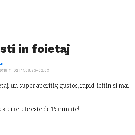
ti in foietaj
an
2016-11-02T11:09:33+02:00
taj: un super aperitiv, gustos, rapid, ieftin si mai
stei retete este de 15 minute!
: