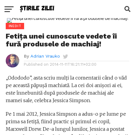
INEDIT
Fetița unei cunoscute vedete îi
fură produsele de machiaj!
By
Adrian Vrauko
Published on
2014-11-11T16:21:11+02:00
„Odododo”, asta scriu mulți la comentarii când o văd
pe această păpușă machiată. La cei doi anișori ai ei,
este înnebunită după produsele de machiaj ale
mamei sale, celebra Jessica Simpson.
Pe 1 mai 2012, Jessica Simpson a adus-o pe lume pe
prima sa fetiță, fiind practic și primul ei copil,
Marxwell Drew. De-a lungul lunilor, Jessica a postat