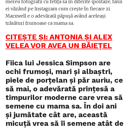
mereu fotografii cu fetița sa în diferite ipostaze, fanii
ei văzând pe Instagram cum crește în fiecare zi.
Marxwell e o adevărată păpușă având aceleași
trăsături frumoase ca mama sa.
CITEȘTE ȘI: ANTONIA ȘI ALEX
VELEA VOR AVEA UN BĂIEȚEL
Fiica lui Jessica Simpson are
ochi frumoși, mari și albaștri,
piele de porțelan și păr auriu, ce
să mai, o adevărată prințesă a
timpurilor moderne care vrea să
semene cu mama sa. În doi ani
și jumătate cât are, această
micuță vrea să îi semene atât de