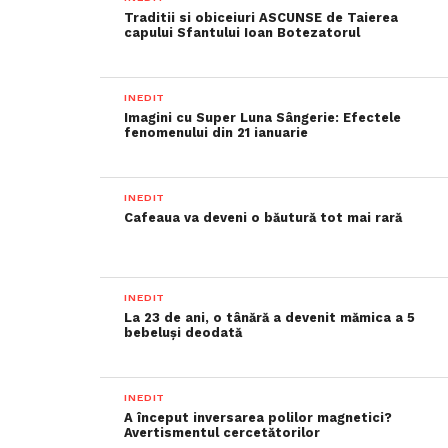
Traditii si obiceiuri ASCUNSE de Taierea
capului Sfantului Ioan Botezatorul
INEDIT
Imagini cu Super Luna Sângerie: Efectele
fenomenului din 21 ianuarie
INEDIT
Cafeaua va deveni o băutură tot mai rară
INEDIT
La 23 de ani, o tânără a devenit mămica a 5
bebeluși deodată
INEDIT
A început inversarea polilor magnetici?
Avertismentul cercetătorilor