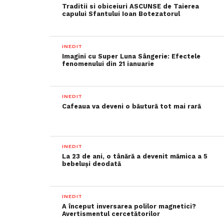
Traditii si obiceiuri ASCUNSE de Taierea
capului Sfantului Ioan Botezatorul
INEDIT
Imagini cu Super Luna Sângerie: Efectele
fenomenului din 21 ianuarie
INEDIT
Cafeaua va deveni o băutură tot mai rară
INEDIT
La 23 de ani, o tânără a devenit mămica a 5
bebeluși deodată
INEDIT
A început inversarea polilor magnetici?
Avertismentul cercetătorilor