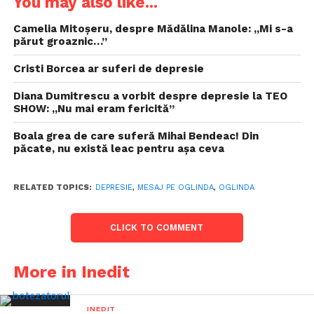
You may also like...
Camelia Mitoșeru, despre Mădălina Manole: „Mi s-a
părut groaznic…”
Cristi Borcea ar suferi de depresie
Diana Dumitrescu a vorbit despre depresie la TEO
SHOW: „Nu mai eram fericită”
Boala grea de care suferă Mihai Bendeac! Din
păcate, nu există leac pentru aşa ceva
RELATED TOPICS:
DEPRESIE
,
MESAJ PE OGLINDA
,
OGLINDA
CLICK TO COMMENT
More in Inedit
INEDIT