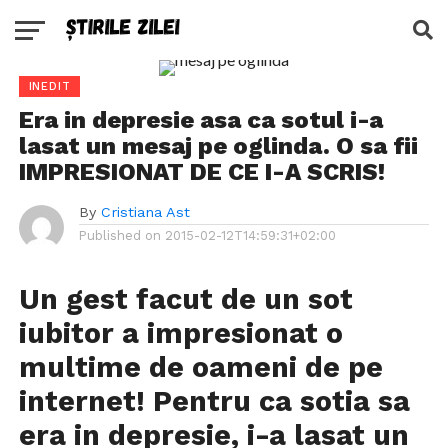
INEDIT
Era in depresie asa ca sotul i-a
lasat un mesaj pe oglinda. O sa fii
IMPRESIONAT DE CE I-A SCRIS!
By
Cristiana Ast
Published on
2015-02-12T14:59:31+02:00
Un gest facut de un sot
iubitor a impresionat o
multime de oameni de pe
internet! Pentru ca sotia sa
era in depresie, i-a lasat un