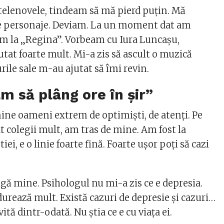
 telenovele, tindeam să mă pierd puțin. Mă
e personaje. Deviam. La un moment dat am
am la „Regina”. Vorbeam cu Iura Luncașu,
utat foarte mult. Mi-a zis să ascult o muzică
urile sale m-au ajutat să îmi revin.
 să plâng ore în șir”
ne oameni extrem de optimiști, de atenți. Pe
 colegii mult, am tras de mine. Am fost la
ei, e o linie foarte fină. Foarte ușor poți să cazi
ngă mine. Psihologul nu mi-a zis ce e depresia.
durează mult. Există cazuri de depresie și cazuri…
vită dintr-odată. Nu știa ce e cu viața ei.