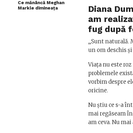
Ce mănâncă Meghan
Diana Dum
Markle dimineața
am realiza
fug după f
„Sunt naturală. 
un om deschis și 
Viața nu este ro
problemele exist
vorbim despre ele
oricine.
Nu știu ce s-a î
mai regăseam în 
am ceva. Nu mai