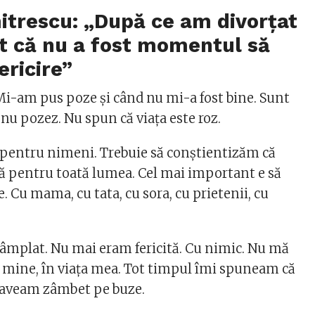
itrescu: „După ce am divorțat
t că nu a fost momentul să
ericire”
Mi-am pus poze și când nu mi-a fost bine. Sunt
nu pozez. Nu spun că viața este roz.
z pentru nimeni. Trebuie să conștientizăm că
ă pentru toată lumea. Cel mai important e să
. Cu mama, cu tata, cu sora, cu prietenii, cu
ntâmplat. Nu mai eram fericită. Cu nimic. Nu mă
mine, în viața mea. Tot timpul îmi spuneam că
 aveam zâmbet pe buze.