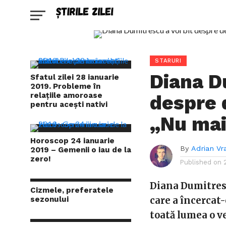
STARURI
Diana D
Sfatul zilei 28 ianuarie
2019. Probleme în
relațiile amoroase
despre 
pentru acești nativi
„Nu mai
Horoscop 24 ianuarie
By
Adrian Vr
2019 – Gemenii o iau de la
zero!
Published on
Diana Dumitres
Cizmele, preferatele
sezonului
care a încercat-
toată lumea o v