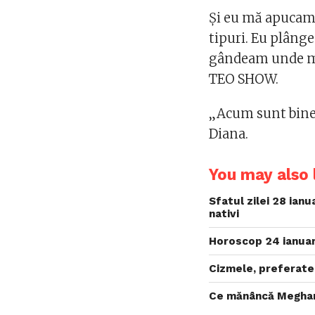
Și eu mă apucam 
tipuri. Eu plâng
gândeam unde mer
TEO SHOW.
„Acum sunt bine.
Diana.
You may also l
Sfatul zilei 28 ian
nativi
Horoscop 24 ianuari
Cizmele, preferate
Ce mănâncă Meghan