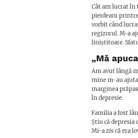
Cât am lucrat în
pierdeam printr
vorbit când lucr
regizorul. M-a aj
liniștitoare. Sfat
„Mă apucam
Am avut lângă mi
mine m-au ajutat
marginea prăpasti
în depresie.
Familia a fost lâ
Știu că depresia 
Mi-a zis că era lo