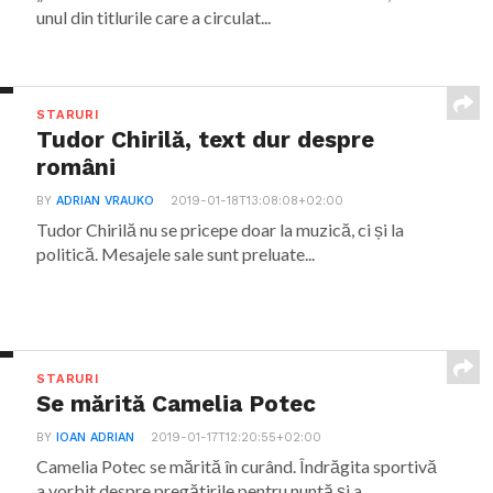
unul din titlurile care a circulat...
STARURI
Tudor Chirilă, text dur despre
români
BY
ADRIAN VRAUKO
2019-01-18T13:08:08+02:00
Tudor Chirilă nu se pricepe doar la muzică, ci și la
politică. Mesajele sale sunt preluate...
STARURI
Se mărită Camelia Potec
BY
IOAN ADRIAN
2019-01-17T12:20:55+02:00
Camelia Potec se mărită în curând. Îndrăgita sportivă
a vorbit despre pregătirile pentru nuntă și a...