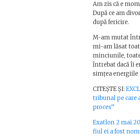
Am zis că e mome
După ce am divor
după fericire.
M-am mutat într-
mi-am lăsat toate
minciunile, toat
întrebat dacă îi 
simțea energiile
CITEȘTE ȘI:
EXCLU
tribunal pe care a
proces”
Exatlon 2 mai 20
fiul ei a fost no