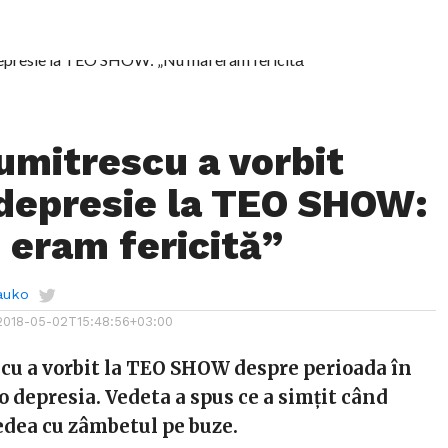
umitrescu a vorbit
depresie la TEO SHOW:
 eram fericită”
auko
2018-05-02T15:48:56+03:00
cu a vorbit la TEO SHOW despre perioada în
o depresia. Vedeta a spus ce a simțit când
edea cu zâmbetul pe buze.