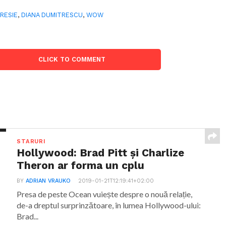
RESIE
,
DIANA DUMITRESCU
,
WOW
CLICK TO COMMENT
STARURI
Hollywood: Brad Pitt și Charlize
Theron ar forma un cplu
BY
ADRIAN VRAUKO
2019-01-21T12:19:41+02:00
Presa de peste Ocean vuiește despre o nouă relație,
de-a dreptul surprinzătoare, în lumea Hollywood-ului:
Brad...