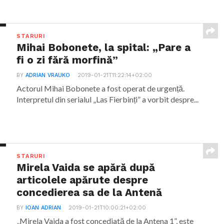
STARURI
Mihai Bobonete, la spital: „Pare a
fi o zi fără morfină”
BY
ADRIAN VRAUKO
2019-01-21T11:22:14+02:00
Actorul Mihai Bobonete a fost operat de urgență.
Interpretul din serialul „Las Fierbinți” a vorbit despre...
STARURI
Mirela Vaida se apără după
articolele apărute despre
concedierea sa de la Antenă
BY
IOAN ADRIAN
2019-01-21T10:00:21+02:00
„Mirela Vaida a fost concediată de la Antena 1”, este