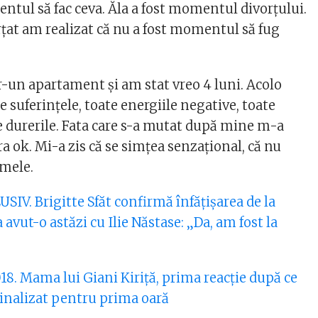
ntul să fac ceva. Ăla a fost momentul divorțului.
țat am realizat că nu a fost momentul să fug
un apartament și am stat vreo 4 luni. Acolo
 suferințele, toate energiile negative, toate
e durerile. Fata care s-a mutat după mine m-a
era ok. Mi-a zis că se simțea senzațional, că nu
 mele.
SIV. Brigitte Sfăt confirmă înfățișarea de la
 avut-o astăzi cu Ilie Năstase: „Da, am fost la
18. Mama lui Giani Kiriță, prima reacție după ce
minalizat pentru prima oară