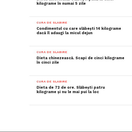
kilograme în numai 5 zile
CURA DE SLABIRE
Condimentul cu care slăbești 14 kilograme
dacă îl adaugi la micul dejun
CURA DE SLABIRE
Dieta chinezească. Scapi de cinci kilograme
în cinci zile
CURA DE SLABIRE
Dieta de 72 de ore. Slăbești patru
kilograme și nu le mai pui la loc