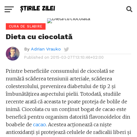
CURA DE SLABIRE
Dieta cu ciocolată
By
Adrian Vrauko
Published on
2015-03-27T13:10:46+02:00
Printre beneficiile consumului de ciocolată se
numără scăderea tensiunii arteriale, scăderea
colesterolului, prevenirea diabetului de tip 2 și
îmbunătățirea aspectului pielii. Totodată, studiile
recente arată că aceasta te poate proteja de bolile de
inimă. Ciocolata cu un conținut bogat de cacao este
benefică pentru organism datorită flavonoidelor din
boabele de
cacao
. Acestea acționează ca niște
antioxidanți și protejează celulele de radicalii liberi și