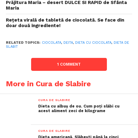
Prăjitura Maria – desert DULCE SI RAPID de Sfânta
Maria
Rețeta virală de tabletă de ciocolată. Se face din
doar două ingrediente!
RELATED TOPICS:
CIOCOLATA
,
DEITA
,
DIETA CU CIOCOLATA
,
DIETA DE
SLABIT
1 COMMENT
More in Cura de Slabire
CURA DE SLABIRE
Dieta cu albuș de ou. Cum poți slăbi cu
acest aliment zeci de kilograme
CURA DE SLABIRE
Dieta americană. Slăbești până la cinci