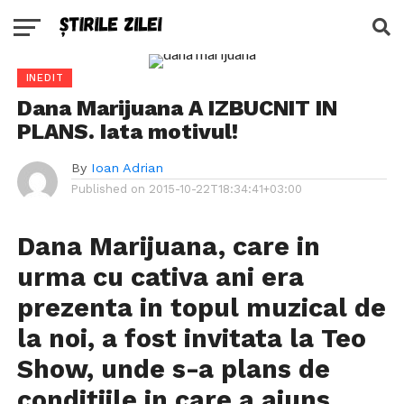
INEDIT
Dana Marijuana A IZBUCNIT IN
PLANS. Iata motivul!
By
Ioan Adrian
Published on
2015-10-22T18:34:41+03:00
Dana Marijuana, care in
urma cu cativa ani era
prezenta in topul muzical de
la noi, a fost invitata la Teo
Show, unde s-a plans de
conditiile in care a ajuns