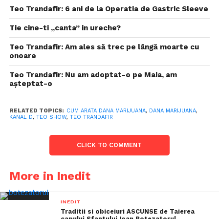
Teo Trandafir: 6 ani de la Operatia de Gastric Sleeve
Tie cine-ti „canta” in ureche?
Teo Trandafir: Am ales să trec pe lângă moarte cu
onoare
Teo Trandafir: Nu am adoptat-o pe Maia, am
așteptat-o
RELATED TOPICS:
CUM ARATA DANA MARIJUANA
,
DANA MARIJUANA
,
KANAL D
,
TEO SHOW
,
TEO TRANDAFIR
CLICK TO COMMENT
More in Inedit
INEDIT
Traditii si obiceiuri ASCUNSE de Taierea
capului Sfantului Ioan Botezatorul