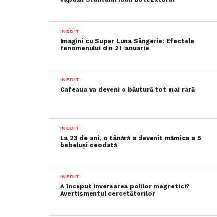
INEDIT
Imagini cu Super Luna Sângerie: Efectele
fenomenului din 21 ianuarie
INEDIT
Cafeaua va deveni o băutură tot mai rară
INEDIT
La 23 de ani, o tânără a devenit mămica a 5
bebeluși deodată
INEDIT
A început inversarea polilor magnetici?
Avertismentul cercetătorilor