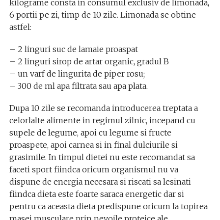
kilograme consta in consumul exclusiv de limonada,
6 portii pe zi, timp de 10 zile. Limonada se obtine
astfel:
– 2 linguri suc de lamaie proaspat
– 2 linguri sirop de artar organic, gradul B
– un varf de lingurita de piper rosu;
– 300 de ml apa filtrata sau apa plata.
Dupa 10 zile se recomanda introducerea treptata a
celorlalte alimente in regimul zilnic, incepand cu
supele de legume, apoi cu legume si fructe
proaspete, apoi carnea si in final dulciurile si
grasimile. In timpul dietei nu este recomandat sa
faceti sport fiindca oricum organismul nu va
dispune de energia necesara si riscati sa lesinati
fiindca dieta este foarte saraca energetic dar si
pentru ca aceasta dieta predispune oricum la topirea
masei musculare prin nevoile proteice ale