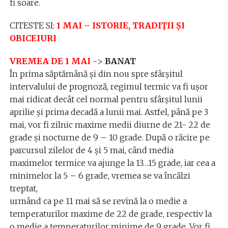
fi soare.
CITESTE SI:
1 MAI – ISTORIE, TRADIȚII ȘI
OBICEIURI
VREMEA DE 1 MAI
->
BANAT
În prima săptămână şi din nou spre sfârşitul
intervalului de prognoză, regimul termic va fi uşor
mai ridicat decât cel normal pentru sfârşitul lunii
aprilie şi prima decadă a lunii mai. Astfel, până pe 3
mai, vor fi zilnic maxime medii diurne de 21- 22 de
grade şi nocturne de 9 – 10 grade. După o răcire pe
parcursul zilelor de 4 şi 5 mai, când media
maximelor termice va ajunge la 13…15 grade, iar cea a
minimelor la 5 – 6 grade, vremea se va încălzi
treptat,
urmând ca pe 11 mai să se revină la o medie a
temperaturilor maxime de 22 de grade, respectiv la
o medie a temperaturilor minime de 9 grade. Vor fi