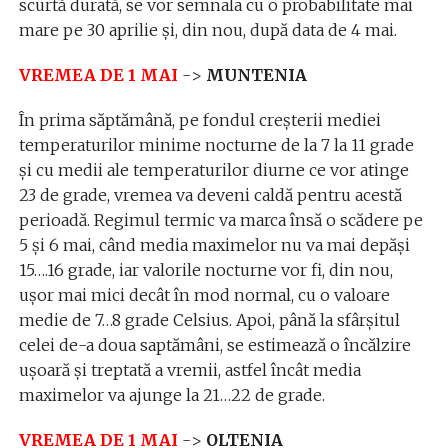
scurtă durată, se vor semnala cu o probabilitate mai
mare pe 30 aprilie și, din nou, după data de 4 mai.
VREMEA DE 1 MAI
->
MUNTENIA
În prima săptămână, pe fondul creşterii mediei
temperaturilor minime nocturne de la 7 la 11 grade
şi cu medii ale temperaturilor diurne ce vor atinge
23 de grade, vremea va deveni caldă pentru acestă
perioadă. Regimul termic va marca însă o scădere pe
5 și 6 mai, când media maximelor nu va mai depăși
15….16 grade, iar valorile nocturne vor fi, din nou,
uşor mai mici decât în mod normal, cu o valoare
medie de 7…8 grade Celsius. Apoi, până la sfârşitul
celei de-a doua saptămâni, se estimează o încălzire
uşoară şi treptată a vremii, astfel încât media
maximelor va ajunge la 21…22 de grade.
VREMEA DE 1 MAI
->
OLTENIA