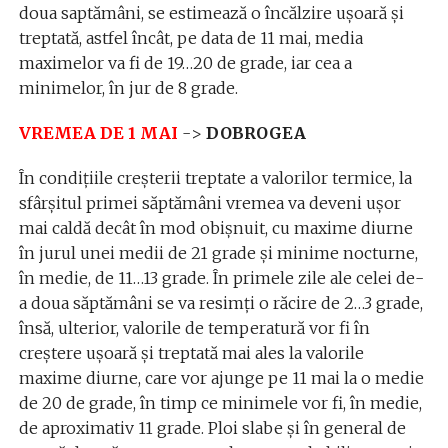
doua saptămâni, se estimează o încălzire uşoară şi
treptată, astfel încât, pe data de 11 mai, media
maximelor va fi de 19…20 de grade, iar cea a
minimelor, în jur de 8 grade.
VREMEA DE 1 MAI
->
DOBROGEA
În condiţiile creşterii treptate a valorilor termice, la
sfârşitul primei săptămâni vremea va deveni uşor
mai caldă decât în mod obişnuit, cu maxime diurne
în jurul unei medii de 21 grade şi minime nocturne,
în medie, de 11…13 grade. În primele zile ale celei de-
a doua săptămâni se va resimţi o răcire de 2…3 grade,
însă, ulterior, valorile de temperatură vor fi în
creştere uşoară şi treptată mai ales la valorile
maxime diurne, care vor ajunge pe 11 mai la o medie
de 20 de grade, în timp ce minimele vor fi, în medie,
de aproximativ 11 grade. Ploi slabe și în general de