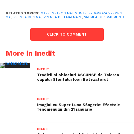
RELATED TOPICS:
MARE
,
METEO 1 MAI
,
MUNTE
,
PROGNOZA VREME 1
MAI
,
VREMEA DE 1 MAI
,
VREMEA DE 1 MAI MARE
,
VREMEA DE 1 MAI MUNTE
CLICK TO COMMENT
More in Inedit
INEDIT
Traditii si obiceiuri ASCUNSE de Taierea
capului Sfantului Ioan Botezatorul
INEDIT
Imagini cu Super Luna Sângerie: Efectele
fenomenului din 21 ianuarie
INEDIT