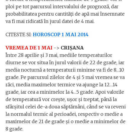
ploi pe tot parcursul intervalului de prognoză, dar
probabilitatea pentru cantităţi de apă mai însemnate
va fi mai ridicată în jurul datei de 4 mai.
CITESTE SI:
HOROSCOP 1 MAI 2014
VREMEA DE 1 MAI
->
CRIȘANA
Între 28 aprilie şi 3 mai, mediile temperaturilor
diurne se vor situa în jurul valorii de 22 de grade, iar
media nocturnă a temperaturii minime va fi de 8…10
grade. Pe parcursul zilelor de 4 şi 5 mai vremea se va
răci, media maximelor termice va ajunge la 12…14
grade, iar cea a minimelor la 4…5 grade. Apoi valorile
de temperatură vor creşte, uşor şi treptat, până la
sfârşitul celei de-a doua săptămâni, când se va reveni
la normalul termic al perioadei, respectiv o medie a
maximelor de 21 de grade şi o medie a minimelor de
8 grade.