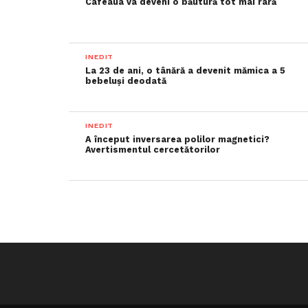
Cafeaua va deveni o băutură tot mai rară
INEDIT
La 23 de ani, o tânără a devenit mămica a 5
bebeluși deodată
INEDIT
A început inversarea polilor magnetici?
Avertismentul cercetătorilor