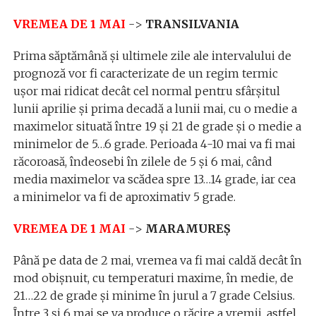
VREMEA DE 1 MAI
->
TRANSILVANIA
Prima săptămână şi ultimele zile ale intervalului de
prognoză vor fi caracterizate de un regim termic
uşor mai ridicat decât cel normal pentru sfârşitul
lunii aprilie şi prima decadă a lunii mai, cu o medie a
maximelor situată între 19 şi 21 de grade şi o medie a
minimelor de 5…6 grade. Perioada 4-10 mai va fi mai
răcoroasă, îndeosebi în zilele de 5 şi 6 mai, când
media maximelor va scădea spre 13…14 grade, iar cea
a minimelor va fi de aproximativ 5 grade.
VREMEA DE 1 MAI
->
MARAMUREȘ
Până pe data de 2 mai, vremea va fi mai caldă decât în
mod obişnuit, cu temperaturi maxime, în medie, de
21…22 de grade şi minime în jurul a 7 grade Celsius.
Între 3 şi 6 mai se va produce o răcire a vremii, astfel