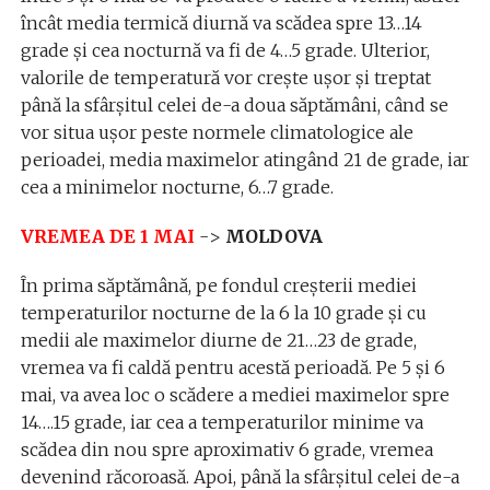
încât media termică diurnă va scădea spre 13…14
grade şi cea nocturnă va fi de 4…5 grade. Ulterior,
valorile de temperatură vor creşte uşor şi treptat
până la sfârşitul celei de-a doua săptămâni, când se
vor situa uşor peste normele climatologice ale
perioadei, media maximelor atingând 21 de grade, iar
cea a minimelor nocturne, 6…7 grade.
VREMEA DE 1 MAI
->
MOLDOVA
În prima săptămână, pe fondul creşterii mediei
temperaturilor nocturne de la 6 la 10 grade şi cu
medii ale maximelor diurne de 21…23 de grade,
vremea va fi caldă pentru acestă perioadă. Pe 5 şi 6
mai, va avea loc o scădere a mediei maximelor spre
14….15 grade, iar cea a temperaturilor minime va
scădea din nou spre aproximativ 6 grade, vremea
devenind răcoroasă. Apoi, până la sfârşitul celei de-a