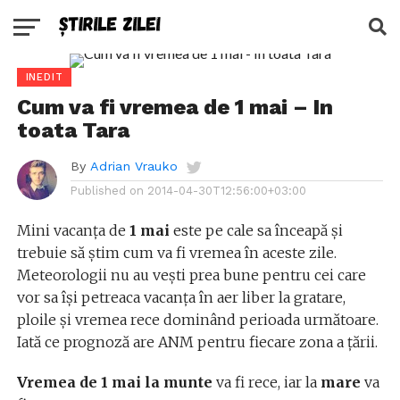
INEDIT
Cum va fi vremea de 1 mai – In
toata Tara
By
Adrian Vrauko
Published on
2014-04-30T12:56:00+03:00
Mini vacanța de
1 mai
este pe cale sa înceapă și
trebuie să știm cum va fi vremea în aceste zile.
Meteorologii nu au vești prea bune pentru cei care
vor sa își petreaca vacanța în aer liber la gratare,
ploile și vremea rece dominând perioada următoare.
Iată ce prognoză are ANM pentru fiecare zona a țării.
Vremea de 1 mai la munte
va fi rece, iar la
mare
va