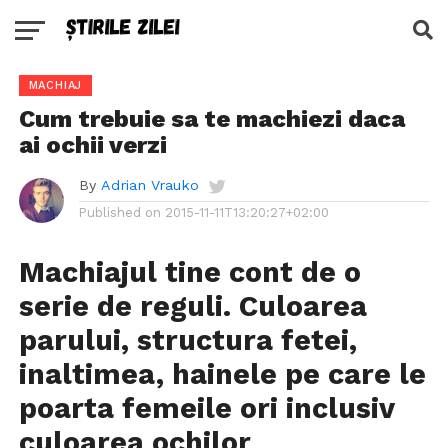
MACHIAJ
Cum trebuie sa te machiezi daca
ai ochii verzi
By
Adrian Vrauko
Published on
2015-11-11T13:20:27+02:00
Machiajul tine cont de o
serie de reguli. Culoarea
parului, structura fetei,
inaltimea, hainele pe care le
poarta femeile ori inclusiv
culoarea ochilor