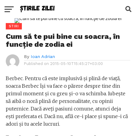
STIRI
Cum să te pui bine cu soacra, în
funcţie de zodia ei
By
Ioan Adrian
Published on
2015-05-10T15:45:27+03:00
Berbec. Pentru că este implusivă şi plină de viaţă,
soacra Berbec îşi va face o părere despre tine din
primul moment şi cu greu şi-o va schimba. Iubeşte
să aibă o noră plină de personalitate, cu opinii
puternice. Dacă aveţi pasiuni comune, atunci deja
eşti preferata ei. Dacă nu, află ce-i place şi spune-i că
adori şi tu acele lucruri.