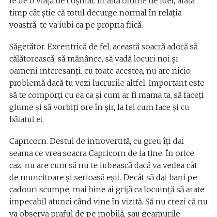
te de o viaţă de coşmar. În altă ordine de idei, atâta
timp cât ştie că totul decurge normal în relaţia
voastră, te va iubi ca pe propria fiică.
Săgetător. Excentrică de fel, această soacră adoră să
călătorească, să mănânce, să vadă locuri noi şi
oameni interesanţi. cu toate acestea, nu are nicio
problemă dacă tu vezi lucrurile altfel. Important este
să te comporţi cu ea ca şi cum ar fi mama ta, să faceţi
glume şi să vorbiţi ore în şir, la fel cum face şi cu
băiatul ei.
Capricorn. Destul de introvertită, cu greu îţi dai
seama ce vrea soacra Capricorn de la tine. În orice
caz, nu are cum să nu te iubească dacă va vedea cât
de muncitoare şi serioasă eşti. Decât să dai bani pe
cadouri scumpe, mai bine ai grijă ca locuinţă să arate
impecabil atunci când vine în vizită. Să nu crezi că nu
va observa praful de pe mobilă, sau geamurile