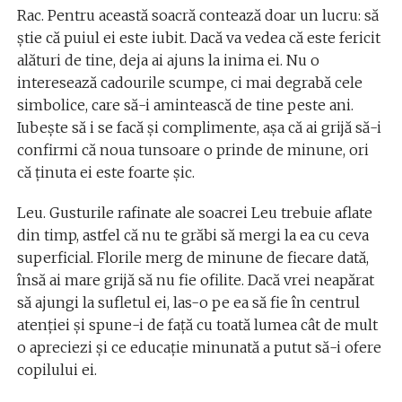
Rac. Pentru această soacră contează doar un lucru: să
ştie că puiul ei este iubit. Dacă va vedea că este fericit
alături de tine, deja ai ajuns la inima ei. Nu o
interesează cadourile scumpe, ci mai degrabă cele
simbolice, care să-i amintească de tine peste ani.
Iubeşte să i se facă şi complimente, aşa că ai grijă să-i
confirmi că noua tunsoare o prinde de minune, ori
că ţinuta ei este foarte şic.
Leu. Gusturile rafinate ale soacrei Leu trebuie aflate
din timp, astfel că nu te grăbi să mergi la ea cu ceva
superficial. Florile merg de minune de fiecare dată,
însă ai mare grijă să nu fie ofilite. Dacă vrei neapărat
să ajungi la sufletul ei, las-o pe ea să fie în centrul
atenţiei şi spune-i de faţă cu toată lumea cât de mult
o apreciezi şi ce educaţie minunată a putut să-i ofere
copilului ei.