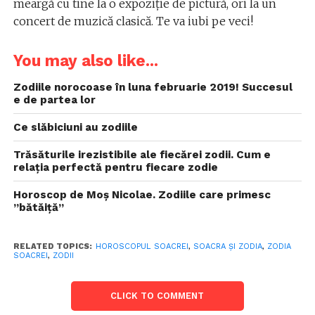
meargă cu tine la o expoziţie de pictură, ori la un
concert de muzică clasică. Te va iubi pe veci!
You may also like...
Zodiile norocoase în luna februarie 2019! Succesul
e de partea lor
Ce slăbiciuni au zodiile
Trăsăturile irezistibile ale fiecărei zodii. Cum e
relaţia perfectă pentru fiecare zodie
Horoscop de Moș Nicolae. Zodiile care primesc
”bătăiță”
RELATED TOPICS:
HOROSCOPUL SOACREI
,
SOACRA ŞI ZODIA
,
ZODIA
SOACREI
,
ZODII
CLICK TO COMMENT