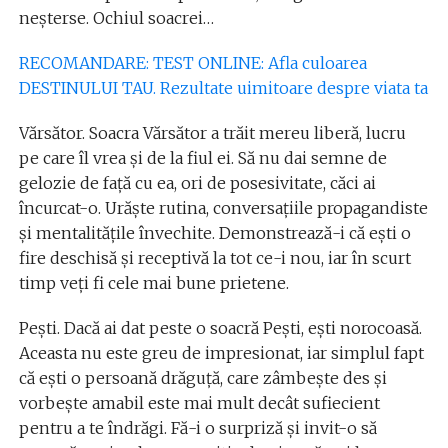
neşterse. Ochiul soacrei…
RECOMANDARE: TEST ONLINE: Afla culoarea
DESTINULUI TAU. Rezultate uimitoare despre viata ta
Vărsător. Soacra Vărsător a trăit mereu liberă, lucru
pe care îl vrea şi de la fiul ei. Să nu dai semne de
gelozie de faţă cu ea, ori de posesivitate, căci ai
încurcat-o. Urăşte rutina, conversaţiile propagandiste
şi mentalităţile învechite. Demonstrează-i că eşti o
fire deschisă şi receptivă la tot ce-i nou, iar în scurt
timp veţi fi cele mai bune prietene.
Peşti. Dacă ai dat peste o soacră Peşti, eşti norocoasă.
Aceasta nu este greu de impresionat, iar simplul fapt
că eşti o persoană drăguţă, care zâmbeşte des şi
vorbeşte amabil este mai mult decât sufiecient
pentru a te îndrăgi. Fă-i o surpriză şi invit-o să