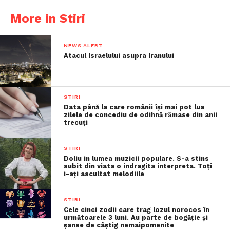
More in Stiri
NEWS ALERT
Atacul Israelului asupra Iranului
STIRI
Data până la care românii îşi mai pot lua
zilele de concediu de odihnă rămase din anii
trecuţi
STIRI
Doliu in lumea muzicii populare. S-a stins
subit din viata o indragita interpreta. Toți
i-ați ascultat melodiile
STIRI
Cele cinci zodii care trag lozul norocos în
următoarele 3 luni. Au parte de bogăție și
șanse de câștig nemaipomenite