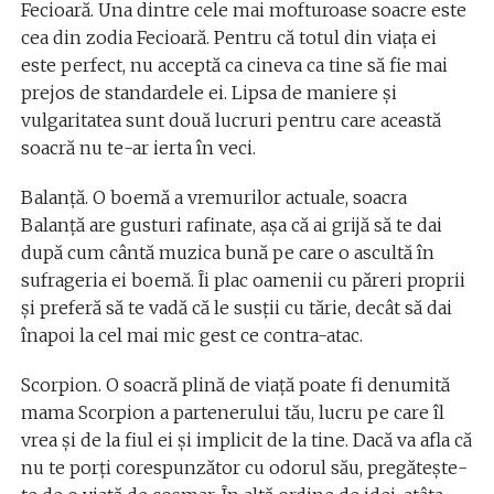
Fecioară. Una dintre cele mai mofturoase soacre este
cea din zodia Fecioară. Pentru că totul din viaţa ei
este perfect, nu acceptă ca cineva ca tine să fie mai
prejos de standardele ei. Lipsa de maniere şi
vulgaritatea sunt două lucruri pentru care această
soacră nu te-ar ierta în veci.
Balanţă. O boemă a vremurilor actuale, soacra
Balanţă are gusturi rafinate, aşa că ai grijă să te dai
după cum cântă muzica bună pe care o ascultă în
sufrageria ei boemă. Îi plac oamenii cu păreri proprii
şi preferă să te vadă că le susţii cu tărie, decât să dai
înapoi la cel mai mic gest ce contra-atac.
Scorpion. O soacră plină de viaţă poate fi denumită
mama Scorpion a partenerului tău, lucru pe care îl
vrea şi de la fiul ei şi implicit de la tine. Dacă va afla că
nu te porţi corespunzător cu odorul său, pregăteşte-