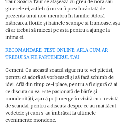
Taur. Soacra Taur se ataşează cu greu de nora sau
ginerele ei, astfel că nu va fi prea încântată de
prezenţa unui nou membru în familie. Adoră
mâncarea, florile şi hainele scumpe şi frumoase, aşa
că ar trebui să mizezi pe asta pentru a ajunge la
inima ei.
RECOMANDARE: TEST ONLINE: AFLA CUM AR
TREBUI SA FIE PARTENERUL TAU
Gemeni. Cu această soacră sigur nu te vei plictisi,
pentru că adoră să vorbească şi să facă schimb de
idei. Află din timp ce-i place, pentru a fi sigură că ai
ce discuta cu ea. Este pasionată de bârfe şi
mondenităţi, aşa că poţi merge în vizită cu o revistă
de scandal, pentru a discuta despre ce au mai făcut
vedetele şi cum s-au îmbrăcat la ultimele
evenimente mondene.