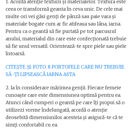
1. Acordă atenție texturii și materialelor. Textura este
ceea ce transformă geanta în ceva unic. De cele mai
multe ori vei găsi genți de pânză sau paie vara și
materiale bogate cum ar fic atifeaua sau lâna, iarna.
Pentru ca o geantă să fie purtată pe tot parcusrul
anului, materialul din care este confecționată trebuie
să fie unul versatil. Orientează-te spre piele sau piele
întoarsă.
CITEȘTE ȘI: FOTO. 8 PORTOFELE CARE NU TREBUIE
SĂ-ȚI LIPSEASCĂ IARNA ASTA
2. Ia în considerare mărimea genții. Fiecare femeie
cunoaște care este dimensiunea optimă pentru ea.
Atunci când cumperi o geantă pe care îți propui să o
utilizezi vreme îndelungată, acordă o atenție
deosebită dimensiunilor acesteia și asigură-te că te
simți confortabil cu ea.