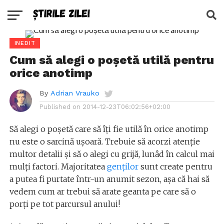
INEDIT
Cum să alegi o poșetă utilă pentru
orice anotimp
By
Adrian Vrauko
Published on
2014-12-23T06:02:56+02:00
Să alegi o poșetă care să îți fie utilă în orice anotimp
nu este o sarcină ușoară. Trebuie să acorzi atenție
multor detalii și să o alegi cu grijă, lunâd în calcul mai
mulți factori. Majoritatea
genților
sunt create pentru
a putea fi purtate într-un anumit sezon, așa că hai să
vedem cum ar trebui să arate geanta pe care să o
porți pe tot parcursul anului!