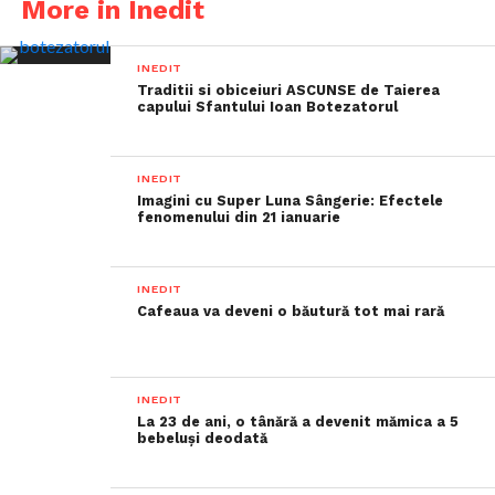
More in Inedit
INEDIT
Traditii si obiceiuri ASCUNSE de Taierea
capului Sfantului Ioan Botezatorul
INEDIT
Imagini cu Super Luna Sângerie: Efectele
fenomenului din 21 ianuarie
INEDIT
Cafeaua va deveni o băutură tot mai rară
INEDIT
La 23 de ani, o tânără a devenit mămica a 5
bebeluși deodată