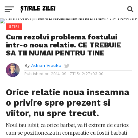
STIRI
Cum rezolvi problema fostului
intr-o noua relatie. CE TREBUIE
SA TII NUMAI PENTRU TINE
By
Adrian Vrauko
Published on
2014-09-17T15:12:27+03:00
Orice relatie noua inseamna
o privire spre prezent si
viitor, nu spre trecut.
Noul tau iubit, ca orice barbat, va fi extrem de curios
cum se pozitioneaza in comparatie cu fostii barbati