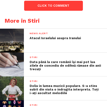
CLICK TO COMMENT
More in Stiri
NEWS ALERT
Atacul Israelului asupra Iranului
STIRI
Data până la care românii îşi mai pot lua
zilele de concediu de odihnă rămase din anii
trecuţi
STIRI
Doliu in lumea muzicii populare. S-a stins
subit din viata o indragita interpreta. Toți
i-ați ascultat melodiile
STIRI