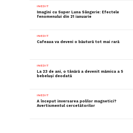
INEDIT
Imagini cu Super Luna Sângerie: Efectele
fenomenului din 21 ianuarie
INEDIT
Cafeaua va deveni o băutură tot mai rară
INEDIT
La 23 de ani, o tânără a devenit mămica a 5
bebeluși deodată
INEDIT
A început inversarea polilor magnetici?
Avertismentul cercetătorilor