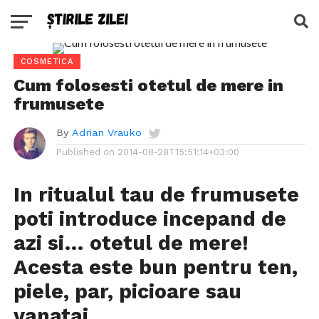
COSMETICA
Cum folosesti otetul de mere in
frumusete
By
Adrian Vrauko
Published on
2014-08-28T15:51:14+03:00
In ritualul tau de frumusete
poti introduce incepand de
azi si… otetul de mere!
Acesta este bun pentru ten,
piele, par, picioare sau
vanatai.