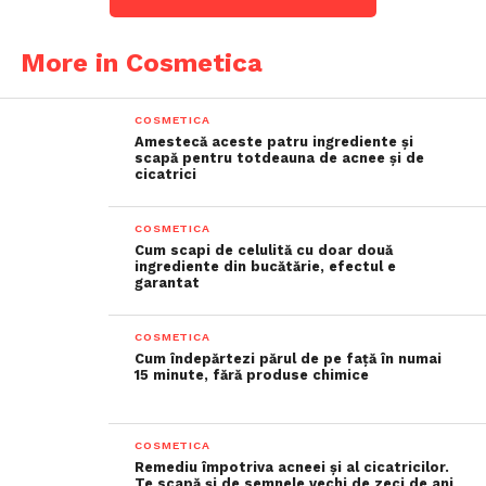
More in Cosmetica
COSMETICA
Amestecă aceste patru ingrediente și
scapă pentru totdeauna de acnee și de
cicatrici
COSMETICA
Cum scapi de celulită cu doar două
ingrediente din bucătărie, efectul e
garantat
COSMETICA
Cum îndepărtezi părul de pe față în numai
15 minute, fără produse chimice
COSMETICA
Remediu împotriva acneei și al cicatricilor.
Te scapă și de semnele vechi de zeci de ani