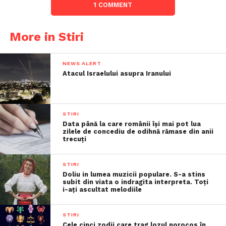
1 COMMENT
More in Stiri
NEWS ALERT
Atacul Israelului asupra Iranului
STIRI
Data până la care românii îşi mai pot lua
zilele de concediu de odihnă rămase din anii
trecuţi
STIRI
Doliu in lumea muzicii populare. S-a stins
subit din viata o indragita interpreta. Toți
i-ați ascultat melodiile
STIRI
Cele cinci zodii care trag lozul norocos în