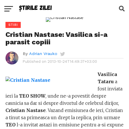
STIRI
Cristian Nastase: Vasilica si-a
parasit copiii
By
Adrian Vrauko
Published on
2013-10-24T14:49:37+03:00
Vasilica
Tataru
a
fost inviata
ieri la
TEO SHOW
, unde ne-a povestit despre
casnicia sa dar si despre divortul de celebrul dirijor,
Cristian Nastase
. Vazand emisiunea de ieri, Cristian
a tinut sa primeasca un drept la replica, prin urmare
TEO
l-a invitat astazi in emisiune pentru a-si expune