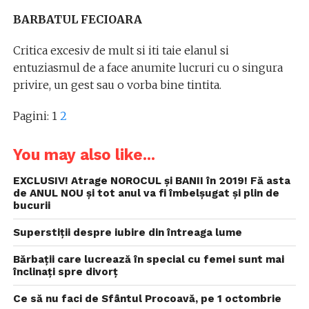
BARBATUL FECIOARA
Critica excesiv de mult si iti taie elanul si
entuziasmul de a face anumite lucruri cu o singura
privire, un gest sau o vorba bine tintita.
Pagini:
1
2
You may also like...
EXCLUSIV! Atrage NOROCUL și BANII în 2019! Fă asta
de ANUL NOU și tot anul va fi îmbelșugat și plin de
bucurii
Superstiții despre iubire din întreaga lume
Bărbații care lucrează în special cu femei sunt mai
înclinați spre divorț
Ce să nu faci de Sfântul Procoavă, pe 1 octombrie