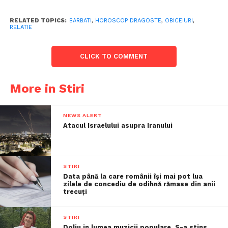
RELATED TOPICS:
BARBATI
,
HOROSCOP DRAGOSTE
,
OBICEIURI
,
RELATIE
CLICK TO COMMENT
More in Stiri
NEWS ALERT
Atacul Israelului asupra Iranului
STIRI
Data până la care românii îşi mai pot lua
zilele de concediu de odihnă rămase din anii
trecuţi
STIRI
Doliu in lumea muzicii populare. S-a stins