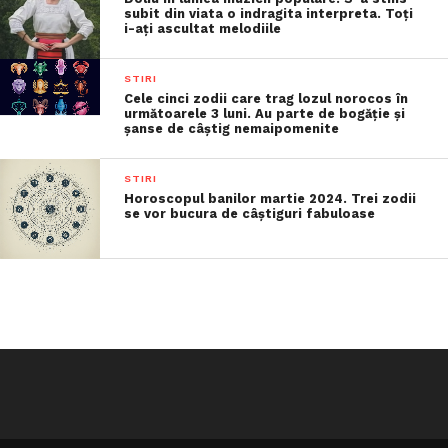
subit din viata o indragita interpreta. Toți
i-ați ascultat melodiile
STIRI
Cele cinci zodii care trag lozul norocos în
următoarele 3 luni. Au parte de bogăție și
șanse de câștig nemaipomenite
STIRI
Horoscopul banilor martie 2024. Trei zodii
se vor bucura de câștiguri fabuloase