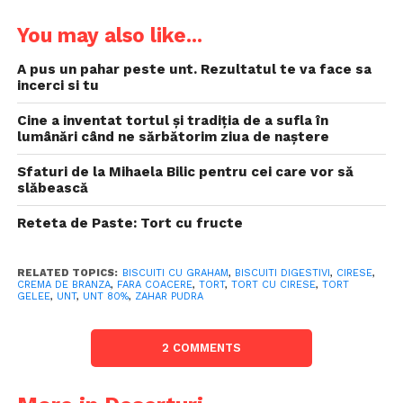
You may also like...
A pus un pahar peste unt. Rezultatul te va face sa
incerci si tu
Cine a inventat tortul și tradiția de a sufla în
lumânări când ne sărbătorim ziua de naștere
Sfaturi de la Mihaela Bilic pentru cei care vor să
slăbească
Reteta de Paste: Tort cu fructe
RELATED TOPICS:
BISCUITI CU GRAHAM
,
BISCUITI DIGESTIVI
,
CIRESE
,
CREMA DE BRANZA
,
FARA COACERE
,
TORT
,
TORT CU CIRESE
,
TORT
GELEE
,
UNT
,
UNT 80%
,
ZAHAR PUDRA
2 COMMENTS