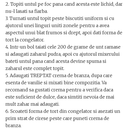
2. Topiti untul pe foc pana cand acesta este lichid, dar
nu-l lasati sa fiarba.
3. Turnati untul topit peste biscutiti uniform si cu
ajutorul unei linguri uniti zonele pentru a avea
aspectul unui blat frumos si drept, apoi dati forma de
tort la congelator.
4. Intr-un bol taiati cele 200 de grame de unt ramase
si adaugati zaharul pudra, apoi cu ajutorul mixerului
bateti untul pana cand acesta devine spuma si
zaharul este complet topit.
5. Adaugati TREPTAT crema de branza, dupa care
esenta de vanilie si mixati bine compozitia. Va
recomand sa gustati crema pentru a verifica daca
este suficient de dulce, daca simtiti nevoia de mai
mult zahar mai adaugati.
6. Scoateti forma de tort din congelator si asezati un
prim strat de cirese peste care puneti crema de
branza.