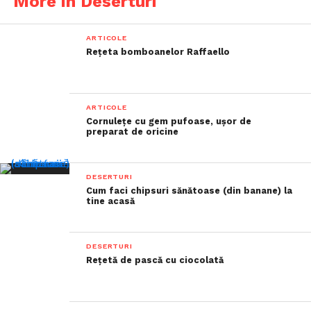
More in Deserturi
ARTICOLE
Rețeta bomboanelor Raffaello
ARTICOLE
Cornulețe cu gem pufoase, ușor de
preparat de oricine
DESERTURI
Cum faci chipsuri sănătoase (din banane) la
tine acasă
DESERTURI
Rețetă de pască cu ciocolată