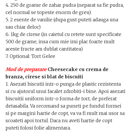
4. 250 de grame de zahar pudra (neparat sa fie pudra,
cel normal se topeste enorm de greu)
5. 2 esente de vanilie (dupa gust puteti adauga una
sau chiar deloc)
6. 1kg de cirese (in caietul cu retete sunt specificate
500 de grame, insa cum mie imi plac foarte mult
aceste fructe am dublat cantitatea)
7. Optional: Tort Gelee
Mod de preparare
Cheesecake cu crema de
branza, cirese si blat de biscuiti
1. Asezati biscutii intr-o punga de plastic rezistenta
si cu ajutorul unui facalet zdrobiti-i bine. Apoi asezati
biscuitii uniform intr-o forma de tort, de preferat
detasabila. Va recomand sa puneti pe fundul formei
si pe margini hartie de copt, va va fi mult mai usor sa
scoateti apoi tortul. Daca nu aveti hartie de copt
puteti folosi folie alimentara.