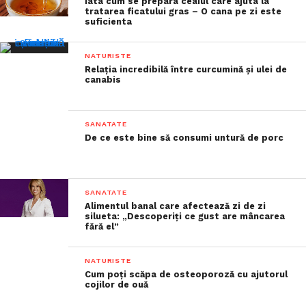
Iata cum se prepara ceaiul care ajuta la
tratarea ficatului gras – O cana pe zi este
suficienta
NATURISTE
Relația incredibilă între curcumină și ulei de
canabis
SANATATE
De ce este bine să consumi untură de porc
SANATATE
Alimentul banal care afectează zi de zi
silueta: „Descoperiți ce gust are mâncarea
fără el”
NATURISTE
Cum poți scăpa de osteoporoză cu ajutorul
cojilor de ouă