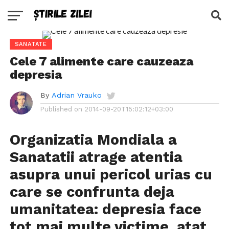
SANATATE
Cele 7 alimente care cauzeaza
depresia
By
Adrian Vrauko
Published on
2014-09-20T15:02:12+03:00
Organizatia Mondiala a
Sanatatii atrage atentia
asupra unui pericol urias cu
care se confrunta deja
umanitatea: depresia face
tot mai multe victime, atat