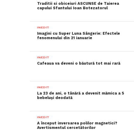
Traditii si obiceiuri ASCUNSE de Taierea
capului Sfantului Ioan Botezatorul
INEDIT
Imagini cu Super Luna Sângerie: Efectele
fenomenului din 21 ianuarie
INEDIT
Cafeaua va deveni o băutură tot mai rară
INEDIT
La 23 de ani, o tânără a devenit mămica a 5
bebeluși deodată
INEDIT
A început inversarea polilor magnetici?
Avertismentul cercetătorilor