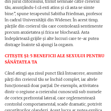
din jurul clitorisului, trimit semnale către creierul
tău, anunțându-l că esti atins și că asta se simte
bine.”, spune terapeutul Sabitha Friedman, profesor
în cadrul Universității din Widener. În acest timp,
părțile din creierul tău care controlează sentimente
precum anxietatea și frica se blochează. Asta
îndepărtează grijile și alte lucruri care te-ar putea
distrage înainte să ajungi la orgasm.
CITEȘTE ȘI: 5 BENEFICII ALE SEXULUI PENTRU
SĂNĂTATEA TA
Când atingi așa zisul punct fără întoarcere, anumite
părți din creierul tău se închid complet, iar altele
funcționează doar parțial. De exemplu, activitatea
dintr-o regiune a creierului cunoscută sub numele
de cortex prefrontal lateral, care reglementează
controlul comportamental, scade dramatic, potrivit
cercetătorilor olandezi. Acest lucru ar putea explica