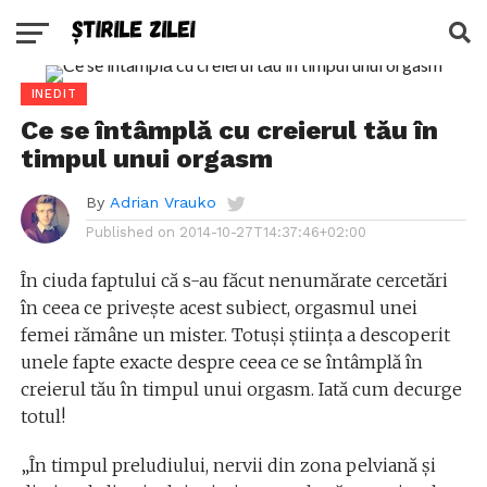
INEDIT
Ce se întâmplă cu creierul tău în
timpul unui orgasm
By
Adrian Vrauko
Published on
2014-10-27T14:37:46+02:00
În ciuda faptului că s-au făcut nenumărate cercetări
în ceea ce privește acest subiect, orgasmul unei
femei rămâne un mister. Totuși știința a descoperit
unele fapte exacte despre ceea ce se întâmplă în
creierul tău în timpul unui orgasm. Iată cum decurge
totul!
„În timpul preludiului, nervii din zona pelviană și