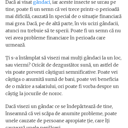
Dacă ai visat
gândaci
, iar aceste insecte se urcau pe
tine, poate fi un semn că vei trece printr-o perioadă
mai dificilă, cauzată în special de o situație financiară
mai grea. Dacă, pe de altă parte, în vis ucizi gândacii,
atunci nu trebuie să te sperii. Poate fi un semn că nu
vei avea probleme financiare în perioada care
urmează.
Ți s-a întâmplat să visezi mai mulți gândaci la un loc,
sau viermi? Oricât de dezgustător sună, un astfel de
vis poate prevesti câștiguri semnificative. Poate vei
câștiga o anumită sumă de bani, poate vei beneficia
de o mărire a salariului, ori poate fi vorba despre un
câștig la jocurile de noroc.
Dacă visezi un gândac ce se îndepărtează de tine,
înseamnă că vei scăpa de anumite probleme, poate
unele cauzate de persoane apropiate ție, care îți
cauzează unele neplăceri.