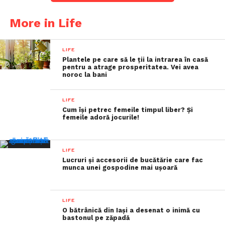
More in Life
LIFE
Plantele pe care să le ții la intrarea în casă
pentru a atrage prosperitatea. Vei avea
noroc la bani
LIFE
Cum își petrec femeile timpul liber? Și
femeile adoră jocurile!
LIFE
Lucruri și accesorii de bucătărie care fac
munca unei gospodine mai ușoară
LIFE
O bătrânică din Iași a desenat o inimă cu
bastonul pe zăpadă