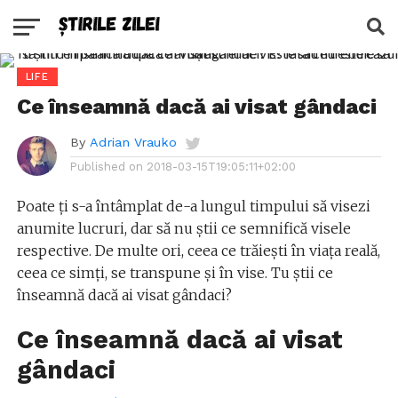
LIFE
Ce înseamnă dacă ai visat gândaci
By
Adrian Vrauko
Published on
2018-03-15T19:05:11+02:00
Poate ți s-a întâmplat de-a lungul timpului să visezi
anumite lucruri, dar să nu știi ce semnifică visele
respective. De multe ori, ceea ce trăiești în viața reală,
ceea ce simți, se transpune și în vise. Tu știi ce
înseamnă dacă ai visat gândaci?
Ce înseamnă dacă ai visat
gândaci