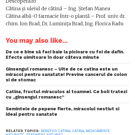
Descopera.ro
Cătina şi uleiul de cătină – Ing. Ştefan Manea
Cătina albă-O farmacie într-o plantă – Prof. univ. dr.
chim. Ion Brad, Dr. Luminiţa Brad, Ing. Florica Radu
You may also like...
De ce e bine să faci baie la picioare cu foi de dafin.
Efecte uimitoare în doar câteva minute
Ginsengul romanesc – Uite de ce catina este un
miracol pentru sanatate! Previne cancerul de colon
si de stomac
Catina, fructul miraculos al toamnei. Ce boli tratezi
cu „ginsengul romanesc”
Semintele de pepene fierte, miracolul nestiut si
ideal pentru sanatate
RELATED TOPICS:
BENEFICII CATINA
,
CATINA
,
MEDICAMENTE
NATURISTE
,
TRATAMENT NATURIST