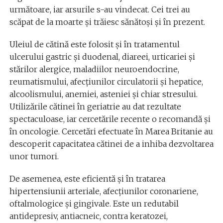
următoare, iar arsurile s-au vindecat. Cei trei au
scăpat de la moarte şi trăiesc sănătoşi şi în prezent.
Uleiul de cătină este folosit şi în tratamentul
ulcerului gastric şi duodenal, diareei, urticariei şi
stărilor alergice, maladiilor neuroendocrine,
reumatismului, afecţiunilor circulatorii şi hepatice,
alcoolismului, anemiei, asteniei şi chiar stresului.
Utilizările cătinei în geriatrie au dat rezultate
spectaculoase, iar cercetările recente o recomandă şi
în oncologie. Cercetări efectuate în Marea Britanie au
descoperit capacitatea cătinei de a inhiba dezvoltarea
unor tumori.
De asemenea, este eficientă şi în tratarea
hipertensiunii arteriale, afecţiunilor coronariene,
oftalmologice şi gingivale. Este un redutabil
antidepresiv, antiacneic, contra keratozei,