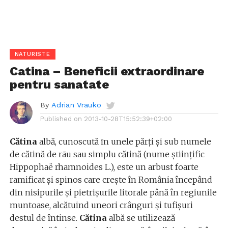
NATURISTE
Catina – Beneficii extraordinare
pentru sanatate
By
Adrian Vrauko
Published on
2013-10-28T15:52:39+02:00
Cătina
albă, cunoscută īn unele părți și sub numele
de cătină de rāu sau simplu cătină (nume științific
Hippophaë rhamnoides L.), este un arbust foarte
ramificat și spinos care crește în România începând
din nisipurile și pietrișurile litorale până în regiunile
muntoase, alcătuind uneori crânguri și tufișuri
destul de întinse.
Cătina
albă se utilizează