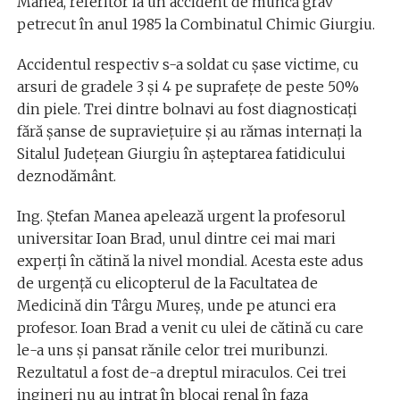
Manea, referitor la un accident de muncă grav
petrecut în anul 1985 la Combinatul Chimic Giurgiu.
Accidentul respectiv s-a soldat cu şase victime, cu
arsuri de gradele 3 şi 4 pe suprafeţe de peste 50%
din piele. Trei dintre bolnavi au fost diagnosticaţi
fără şanse de supravieţuire şi au rămas internaţi la
Sitalul Judeţean Giurgiu în aşteptarea fatidicului
deznodământ.
Ing. Ştefan Manea apelează urgent la profesorul
universitar Ioan Brad, unul dintre cei mai mari
experţi în cătină la nivel mondial. Acesta este adus
de urgenţă cu elicopterul de la Facultatea de
Medicină din Târgu Mureş, unde pe atunci era
profesor. Ioan Brad a venit cu ulei de cătină cu care
le-a uns şi pansat rănile celor trei muribunzi.
Rezultatul a fost de-a dreptul miraculos. Cei trei
ingineri nu au intrat în blocaj renal în faza