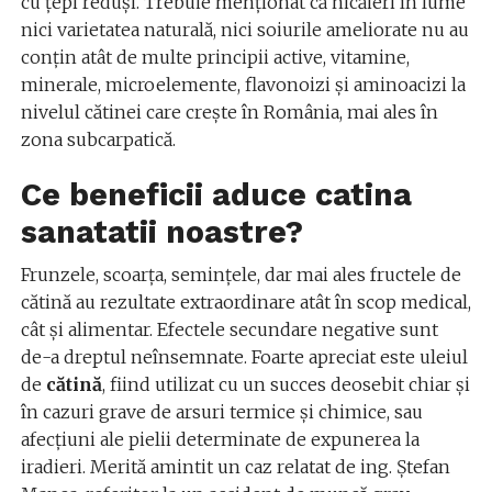
cu ţepi reduşi. Trebuie menţionat că nicăieri în lume
nici varietatea naturală, nici soiurile ameliorate nu au
conţin atât de multe principii active, vitamine,
minerale, microelemente, flavonoizi şi aminoacizi la
nivelul cătinei care creşte în România, mai ales în
zona subcarpatică.
Ce beneficii aduce catina
sanatatii noastre?
Frunzele, scoarţa, seminţele, dar mai ales fructele de
cătină au rezultate extraordinare atât în scop medical,
cât şi alimentar. Efectele secundare negative sunt
de-a dreptul neînsemnate. Foarte apreciat este uleiul
de
cătină
, fiind utilizat cu un succes deosebit chiar şi
în cazuri grave de arsuri termice şi chimice, sau
afecţiuni ale pielii determinate de expunerea la
iradieri. Merită amintit un caz relatat de ing. Ştefan