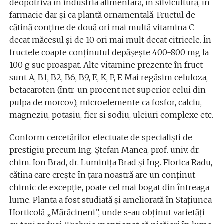
deopotrivă în industria alimentară, în silvicultură, în
farmacie dar și ca plantă ornamentală. Fructul de
cătină conține de două ori mai multă vitamina C
decat măcesul și de 10 ori mai mult decat citricele. În
fructele coapte conținutul depășește 400-800 mg la
100 g suc proaspat. Alte vitamine prezente în fruct
sunt A, B1, B2, B6, B9, E, K, P, F. Mai regăsim celuloza,
betacaroten (într-un procent net superior celui din
pulpa de morcov), microelemente ca fosfor, calciu,
magneziu, potasiu, fier si sodiu, uleiuri complexe etc.
Conform cercetărilor efectuate de specialişti de
prestigiu precum Ing. Ştefan Manea, prof. univ. dr.
chim. Ion Brad, dr. Luminiţa Brad şi Ing. Florica Radu,
cătina care creşte în ţara noastră are un conţinut
chimic de excepţie, poate cel mai bogat din întreaga
lume. Planta a fost studiată şi ameliorată în Staţiunea
Horticolă „Mărăcineni”, unde s-au obţinut varietăţi