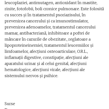
leucoplaziei, antimutagen, antioxidant în mastite,
rinite, fotofobii, boli cronice pulmonare. Este folosită
cu succes şi în tratamentul psoriazisului, în
prevenirea cancerului şi ca imunostimulator,
prevenirea adenoamelor, tratamentul cancerului
mamar, antibacteriană, inhibitoare a poftei de
mâncare în cazurile de obezitate., reglatoare a
lipoproteineinemiei, tratamentul leucemiilor şi
limfoamelor, afecţiuni osteoarticulare, O.R.L.,
inflamaţii digestive, constipaţie, afecţiuni ale
aparatului urinar şi al celui genital, afecţiuni
hematologice, afecţiuni virale, afecţiuni ale
sistemului nervos şi psihice.
Surse