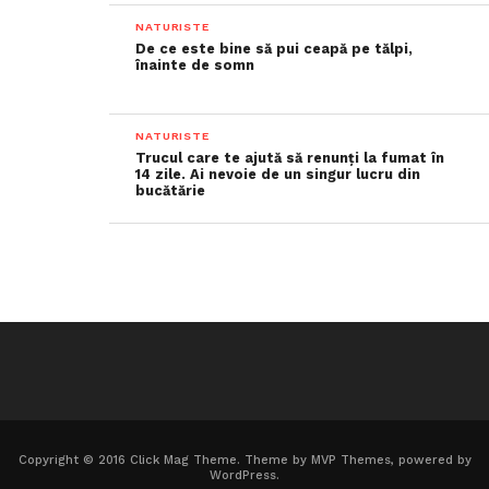
NATURISTE
De ce este bine să pui ceapă pe tălpi,
înainte de somn
NATURISTE
Trucul care te ajută să renunți la fumat în
14 zile. Ai nevoie de un singur lucru din
bucătărie
Copyright © 2016 Click Mag Theme. Theme by MVP Themes, powered by
WordPress.