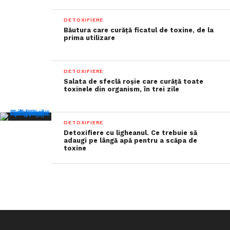
DETOXIFIERE
Băutura care curăță ficatul de toxine, de la
prima utilizare
DETOXIFIERE
Salata de sfeclă roșie care curăță toate
toxinele din organism, în trei zile
DETOXIFIERE
Detoxifiere cu ligheanul. Ce trebuie să
adaugi pe lângă apă pentru a scăpa de
toxine