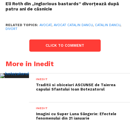
Eli Roth din „Inglorious bastards” divorțează după
patru ani de căsnicie
RELATED TOPICS:
AVOCAT
,
AVOCAT CATALIN DANCU
,
CATALIN DANCU
,
DIVORT
CLICK TO COMMENT
More in Inedit
INEDIT
Traditii si obiceiuri ASCUNSE de Taierea
capului Sfantului Ioan Botezatorul
INEDIT
Imagini cu Super Luna Sângerie: Efectele
fenomenului din 21 ianuarie