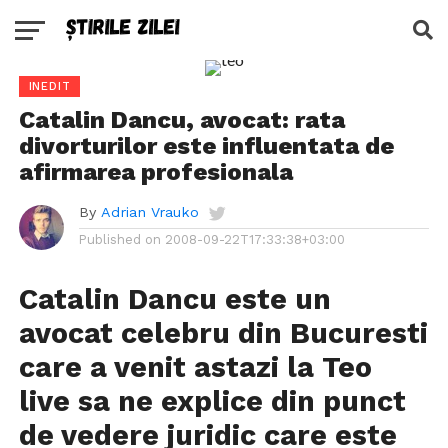
INEDIT
Catalin Dancu, avocat: rata
divorturilor este influentata de
afirmarea profesionala
By
Adrian Vrauko
Published on
2008-09-22T17:33:38+03:00
Catalin Dancu
este un
avocat celebru din
Bucuresti
care a venit astazi la
Teo
live
sa ne explice din punct
de vedere juridic care este