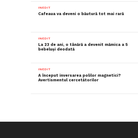
INEDIT
Cafeaua va deveni o băutură tot mai rară
INEDIT
La 23 de ani, o tânără a devenit mămica a 5
bebeluși deodată
INEDIT
A început inversarea polilor magnetici?
Avertismentul cercetătorilor