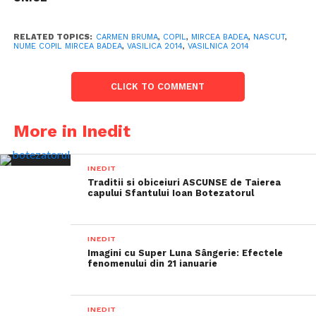
RELATED TOPICS:
CARMEN BRUMA
,
COPIL
,
MIRCEA BADEA
,
NASCUT
,
NUME COPIL MIRCEA BADEA
,
VASILICA 2014
,
VASILNICA 2014
CLICK TO COMMENT
More in Inedit
INEDIT
Traditii si obiceiuri ASCUNSE de Taierea
capului Sfantului Ioan Botezatorul
INEDIT
Imagini cu Super Luna Sângerie: Efectele
fenomenului din 21 ianuarie
INEDIT