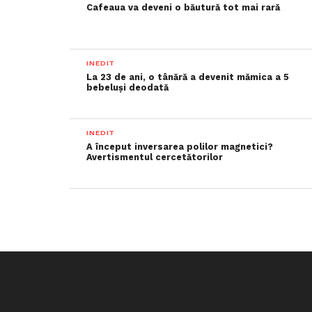
Cafeaua va deveni o băutură tot mai rară
INEDIT
La 23 de ani, o tânără a devenit mămica a 5
bebeluși deodată
INEDIT
A început inversarea polilor magnetici?
Avertismentul cercetătorilor