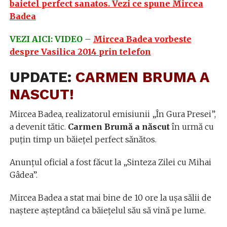
baietel perfect sanatos. Vezi ce spune Mircea
Badea
VEZI AICI: VIDEO
–
Mircea Badea vorbeste
despre Vasilica 2014 prin telefon
UPDATE:
CARMEN BRUMA A
NASCUT!
Mircea Badea, realizatorul emisiunii „În Gura Presei”,
a devenit tătic.
Carmen Brumă a născut
în urmă cu
puţin timp un băieţel perfect sănătos.
Anunţul oficial a fost făcut la „Sinteza Zilei cu Mihai
Gâdea”.
Mircea Badea a stat mai bine de 10 ore la uşa sălii de
naştere aşteptând ca băieţelul său să vină pe lume.