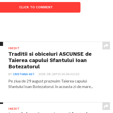
CLICK TO COMMENT
INEDIT
Traditii si obiceiuri ASCUNSE de
Taierea capului Sfantului Ioan
Botezatorul
BY
CRISTIANA AST
2019-08-29T01:34:36+03:00
Pe ziua de 29 august praznuim Taierea capului
Sfantului Ioan Botezatorul. In aceasta zi de mare...
INEDIT