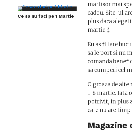
martisor mai sp
cadou. Site-ul ar
Ce sa nu faci pe 1 Martie
plus daca alegeti
martie :).
Eu as fi tare buc
sa le port si nu 
comanda benefici
sa cumperi cel 
O groaza de alte
1-8 martie. Iata 
potrivit, in plus 
care nu are timp
Magazine c