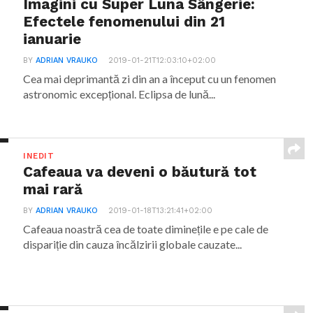
Imagini cu Super Luna Sângerie:
Efectele fenomenului din 21
ianuarie
BY
ADRIAN VRAUKO
2019-01-21T12:03:10+02:00
Cea mai deprimantă zi din an a început cu un fenomen
astronomic excepțional. Eclipsa de lună...
INEDIT
Cafeaua va deveni o băutură tot
mai rară
BY
ADRIAN VRAUKO
2019-01-18T13:21:41+02:00
Cafeaua noastră cea de toate diminețile e pe cale de
dispariție din cauza încălzirii globale cauzate...