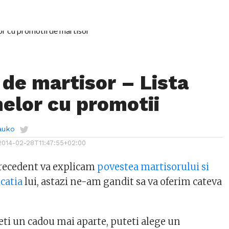
 de martisor – Lista
elor cu promotii
auko
2014-02-28T11:47:55+02:00
precedent va explicam
povestea martisorului si
icatia
lui, astazi ne-am gandit sa va oferim cateva
ceti un cadou mai aparte, puteti alege un