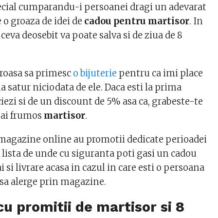
ecial cumparandu-i persoanei dragi un adevarat
e o groaza de idei de
cadou pentru martisor
. In
 ceva deosebit va poate salva si de ziua de 8
uroasa sa primesc
o bijuterie
pentru ca imi place
ma satur niciodata de ele. Daca esti la prima
ezi si de un discount de 5% asa ca, grabeste-te
mai frumos
martisor
.
 magazine online au promotii dedicate perioadei
o lista de unde cu siguranta poti gasi un cadou
ai si livrare acasa in cazul in care esti o persoana
 sa alerge prin magazine.
u promitii de martisor si 8