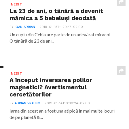
INEDIT
La 23 de ani, o tânără a devenit
mămica a 5 bebeluși deodată
BY
IOAN ADRIAN
2019-01-18T11:20:47+02:00
Un cuplu din Cehia are parte de un adevărat miracol.
O tânără de 23 de ani...
INEDIT
A început inversarea polilor
magnetici? Avertismentul
cercetătorilor
BY
ADRIAN VRAUKO
2019-01-14T10:30:24+02:00
Iarna din acest an a fost una atipică în mai multe locuri
de pe planetă și...