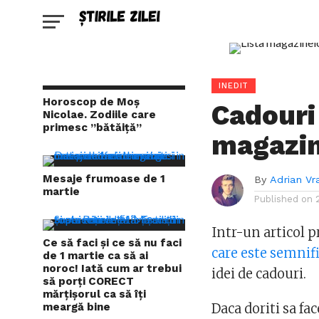
INEDIT
Horoscop de Moș
Cadouri
Nicolae. Zodiile care
primesc ”bătăiță”
magazin
Mesaje frumoase de 1
By
Adrian Vr
martie
Published on
Intr-un articol 
Ce să faci și ce să nu faci
care este semnif
de 1 martie ca să ai
noroc! Iată cum ar trebui
idei de cadouri.
să porți CORECT
mărțișorul ca să îți
meargă bine
Daca doriti sa fa