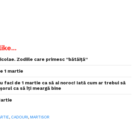
ike...
colae. Zodiile care primesc ”bătăiță”
e 1 martie
nu faci de 1 martie ca să ai noroc! Iată cum ar trebui să
orul ca să îți meargă bine
Martie
ARTIE
,
CADOURI
,
MARTISOR