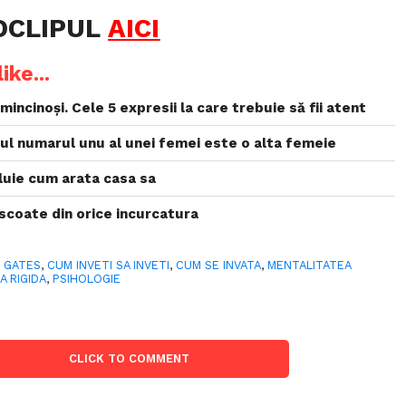
EOCLIPUL
AICI
ike...
mincinoși. Cele 5 expresii la care trebuie să fii atent
ul numarul unu al unei femei este o alta femeie
luie cum arata casa sa
scoate din orice incurcatura
L GATES
,
CUM INVETI SA INVETI
,
CUM SE INVATA
,
MENTALITATEA
A RIGIDA
,
PSIHOLOGIE
CLICK TO COMMENT