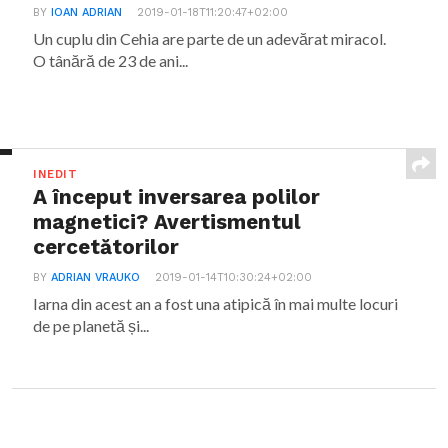
BY
IOAN ADRIAN
2019-01-18T11:20:47+02:00
Un cuplu din Cehia are parte de un adevărat miracol.
O tânără de 23 de ani...
INEDIT
A început inversarea polilor
magnetici? Avertismentul
cercetătorilor
BY
ADRIAN VRAUKO
2019-01-14T10:30:24+02:00
Iarna din acest an a fost una atipică în mai multe locuri
de pe planetă și...