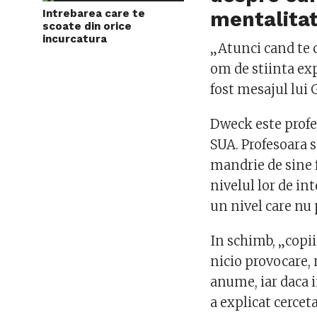
Intrebarea care te
mentalitati
scoate din orice
incurcatura
„Atunci cand te c
om de stiinta expl
fost mesajul lui 
Dweck este profes
SUA. Profesoara s
mandrie de sine f
nivelul lor de int
un nivel care nu 
In schimb, „copii
nicio provocare,
anume, iar daca i
a explicat cercet