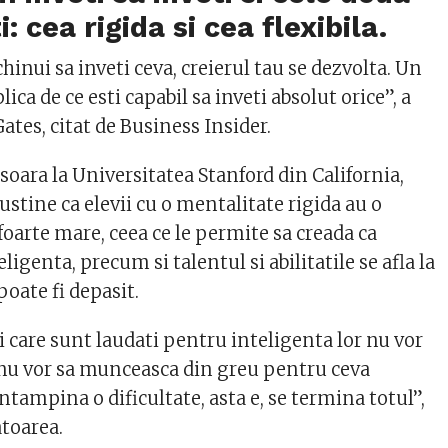
: cea rigida si cea flexibila.
hinui sa inveti ceva, creierul tau se dezvolta. Un
ica de ce esti capabil sa inveti absolut orice”, a
Gates, citat de Business Insider.
oara la Universitatea Stanford din California,
ustine ca elevii cu o mentalitate rigida au o
oarte mare, ceea ce le permite sa creada ca
eligenta, precum si talentul si abilitatile se afla la
poate fi depasit.
i care sunt laudati pentru inteligenta lor nu vor
 nu vor sa munceasca din greu pentru ceva
ntampina o dificultate, asta e, se termina totul”,
atoarea.