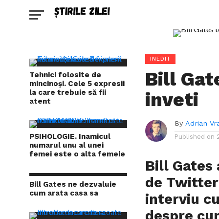
INEDIT
Bill Gat
Tehnici folosite de
mincinoși. Cele 5 expresii
la care trebuie să fii
inveti
atent
By
Adrian Vr
PSIHOLOGIE. Inamicul
Published on
numarul unu al unei
femei este o alta femeie
Bill Gates
de Twitter
Bill Gates ne dezvaluie
cum arata casa sa
interviu c
despre cum