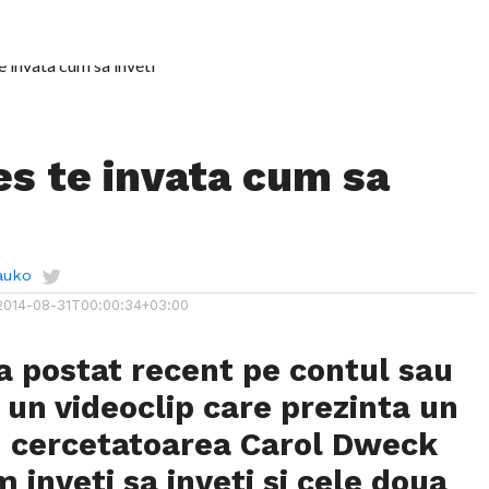
es te invata cum sa
auko
2014-08-31T00:00:34+03:00
 a postat recent pe contul sau
 un videoclip care prezinta un
u cercetatoarea Carol Dweck
 inveti sa inveti si cele doua