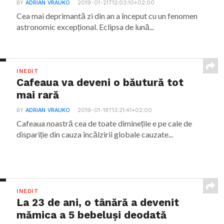
BY
ADRIAN VRAUKO
2019-01-21T12:03:10+02:00
Cea mai deprimantă zi din an a început cu un fenomen
astronomic excepțional. Eclipsa de lună...
INEDIT
Cafeaua va deveni o băutură tot
mai rară
BY
ADRIAN VRAUKO
2019-01-18T13:21:41+02:00
Cafeaua noastră cea de toate diminețile e pe cale de
dispariție din cauza încălzirii globale cauzate...
INEDIT
La 23 de ani, o tânără a devenit
mămica a 5 bebeluși deodată