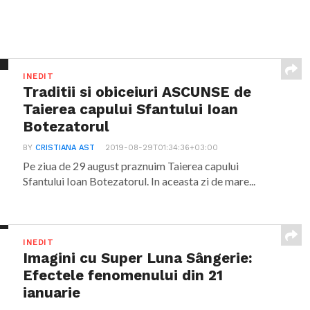
INEDIT
Traditii si obiceiuri ASCUNSE de
Taierea capului Sfantului Ioan
Botezatorul
BY
CRISTIANA AST
2019-08-29T01:34:36+03:00
Pe ziua de 29 august praznuim Taierea capului
Sfantului Ioan Botezatorul. In aceasta zi de mare...
INEDIT
Imagini cu Super Luna Sângerie:
Efectele fenomenului din 21
ianuarie