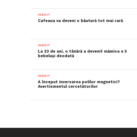
INEDIT
Cafeaua va deveni o băutură tot mai rară
INEDIT
La 23 de ani, o tânără a devenit mămica a 5
bebeluși deodată
INEDIT
A început inversarea polilor magnetici?
Avertismentul cercetătorilor