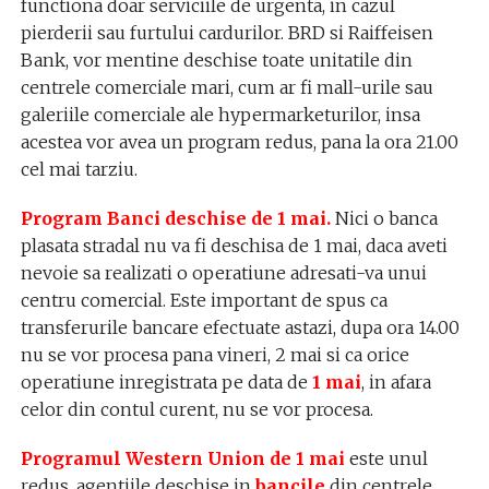
functiona doar serviciile de urgenta, in cazul
pierderii sau furtului cardurilor. BRD si Raiffeisen
Bank, vor mentine deschise toate unitatile din
centrele comerciale mari, cum ar fi mall-urile sau
galeriile comerciale ale hypermarketurilor, insa
acestea vor avea un program redus, pana la ora 21.00
cel mai tarziu.
Program Banci deschise de 1 mai.
Nici o banca
plasata stradal nu va fi deschisa de 1 mai, daca aveti
nevoie sa realizati o operatiune adresati-va unui
centru comercial. Este important de spus ca
transferurile bancare efectuate astazi, dupa ora 14.00
nu se vor procesa pana vineri, 2 mai si ca orice
operatiune inregistrata pe data de
1 mai
, in afara
celor din contul curent, nu se vor procesa.
Programul Western Union de 1 mai
este unul
redus, agentiile deschise in
bancile
din centrele