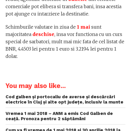
comerciale pot elibera si transfera bani, insa acestia
pot ajunge cu intarziere la destinatie.
Schimburile valutare in ziua de
1 mai
sunt
majoritatea
deschise
, insa vor functiona cu un curs
special de sarbatori, mult mai mic fata de cel listat de
BNR, 4.4503 lei pentru 1 euro si 3.2194 lei pentru 1
dolar.
You may also like...
Cod galben și portocaliu de averse şi descărcări
electrice în Cluj și alte opt județe, inclusiv la munte
Vremea 1 mai 2018 – ANM a emis Cod Galben de
ceață. Pronoza pentru 2 săptămâni
Cum va fi vremea de 1 mai 2018 și 30 aprilie 2018 la