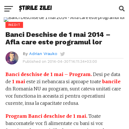
INEDIT
Banci Deschise de 1 mai 2014 –
Afla care este programul lor
By
Adrian Vrauko
Published on
2014-04-30T14:11:34+03:00
Banci deschise de 1 mai – Program.
Desi pe data
de
1 mai
este zi nebancara si aproape toate
bancile
dn Romania NU au program, sunt cateva unitati care
vor functiona in aceasta zi pentru operatiuni
curente, insa la capacitate redusa.
Program Banci deschise de 1 mai.
Toate
bancomatele vor fi alimentate cu bani si vor