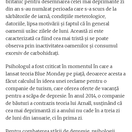
britanic pentru desemnarea celei mai deprimante zi
din an s-au numărat perioada care s-a scurs de la
sărbătorile de iarnă, condițiile meterologice,
datoriile, lipsa motivării și faptul că în general
oamenii urăsc zilele de luni. Această zi este
caracterizată ca fiind cea mai tristă și se poate
observa prin inactivitatea oamenilor și consumul
excesiv de carbohidrați.
Psihologul a fost criticat în momentul în care a
lansat teoria Blue Monday pe piață, deoarece acesta a
făcut calculul în ideea unei reclame pentru o
companie de turism, care oferea oferte de vacanță
pentru a scăpa de depresie. În anul 2014, o companie
de băuturi a contrazis teoria lui Arnall, susținând că
cea mai deprimantă zi a anului nu cade în a treia zi
de luni din ianuarie, ci în prima zi.
Pentru combaterea stării de depresie, psihologii