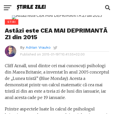
STIRI
Astăzi este CEA MAI DEPRIMANTĂ
ZI din 2015
By
Adrian Vrauko
Published on
2015-01-19T10:41:55+02:00
Cliff Arnall, unul dintre cei mai cunoscuți psihologi
din Marea Britanie, a inventat în anul 2005 conceptul
de „Lunea tristă” (Blue Monday). Acesta a
demonstrat printr-un calcul matematic că cea mai
tristă zi din an este a treia zi de luni din ianuarie, iar
anul acesta cade pe 19 ianuarie.
Printre aspectele luate în calcul de psihologul