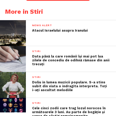
More in Stiri
NEWS ALERT
Atacul Israelului asupra Iranului
STIRI
Data până la care românii îşi mai pot lua
zilele de concediu de odihnă rămase din anii
trecuţi
STIRI
Doliu in lumea muzicii populare. S-a stins
subit din viata o indragita interpreta. Toți
i-ați ascultat melodiile
STIRI
Cele cinci zodii care trag lozul norocos în
următoarele 3 luni. Au parte de bogăție și
șanse de câștig nemaipomenite